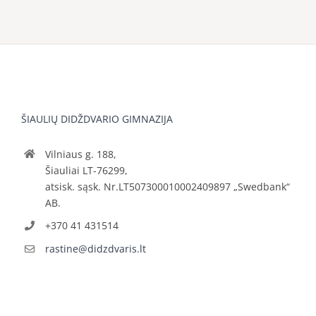
ŠIAULIŲ DIDŽDVARIO GIMNAZIJA
Vilniaus g. 188,
Šiauliai LT-76299,
atsisk. sąsk. Nr.LT507300010002409897 „Swedbank“
AB.
+370 41 431514
rastine@didzdvaris.lt