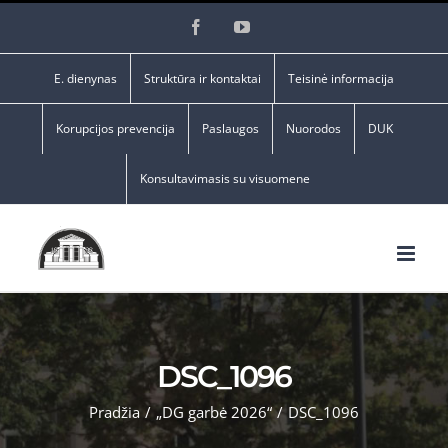
Skip
Facebook
YouTube
to
content
E. dienynas
Struktūra ir kontaktai
Teisinė informacija
Korupcijos prevencija
Paslaugos
Nuorodos
DUK
Konsultavimasis su visuomene
DSC_1096
Pradžia
/
„DG garbė 2026“
/
DSC_1096