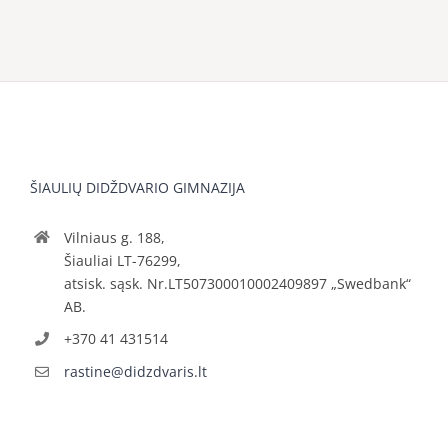
ŠIAULIŲ DIDŽDVARIO GIMNAZIJA
Vilniaus g. 188,
Šiauliai LT-76299,
atsisk. sąsk. Nr.LT507300010002409897 „Swedbank“
AB.
+370 41 431514
rastine@didzdvaris.lt