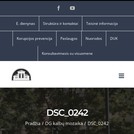
Skip
Facebook
YouTube
to
content
E. dienynas
Struktūra ir kontaktai
Teisinė informacija
Korupcijos prevencija
Paslaugos
Nuorodos
DUK
Konsultavimasis su visuomene
DSC_0242
Pradžia
/
DG kalbų mozaika
/
DSC_0242