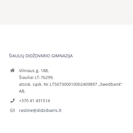
ŠIAULIŲ DIDŽDVARIO GIMNAZIJA
Vilniaus g. 188,
Šiauliai LT-76299,
atsisk. sąsk. Nr.LT507300010002409897 „Swedbank“
AB.
+370 41 431514
rastine@didzdvaris.lt