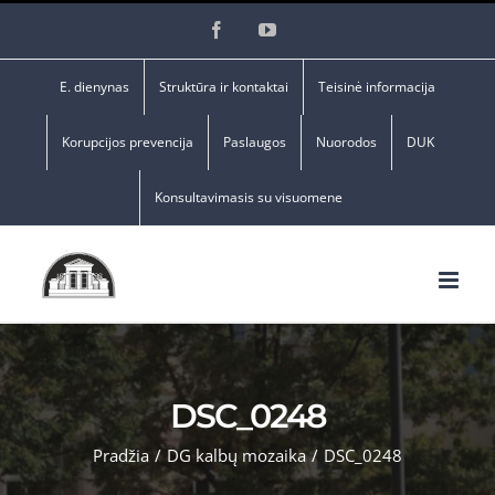
Skip
Facebook
YouTube
to
content
E. dienynas
Struktūra ir kontaktai
Teisinė informacija
Korupcijos prevencija
Paslaugos
Nuorodos
DUK
Konsultavimasis su visuomene
DSC_0248
Pradžia
/
DG kalbų mozaika
/
DSC_0248