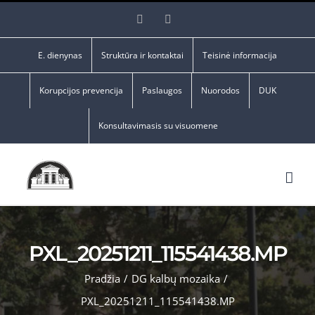
Skip
Facebook
YouTube
to
content
E. dienynas
Struktūra ir kontaktai
Teisinė informacija
Korupcijos prevencija
Paslaugos
Nuorodos
DUK
Konsultavimasis su visuomene
PXL_20251211_115541438.MP
Pradžia
/
DG kalbų mozaika
/
PXL_20251211_115541438.MP