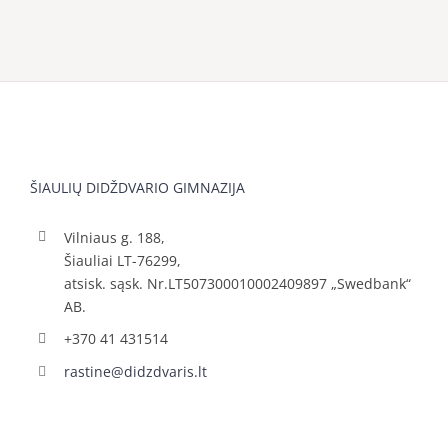
ŠIAULIŲ DIDŽDVARIO GIMNAZIJA
Vilniaus g. 188,
Šiauliai LT-76299,
atsisk. sąsk. Nr.LT507300010002409897 „Swedbank“
AB.
+370 41 431514
rastine@didzdvaris.lt