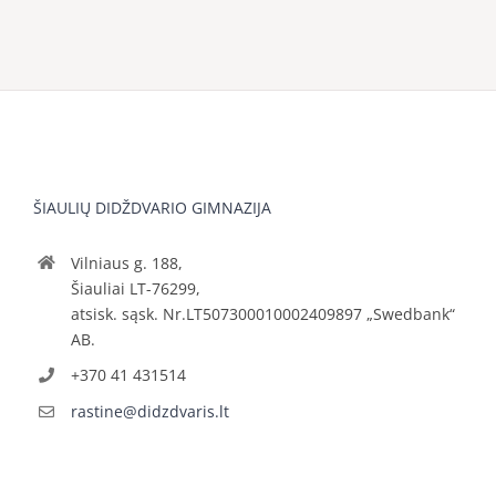
ŠIAULIŲ DIDŽDVARIO GIMNAZIJA
Vilniaus g. 188,
Šiauliai LT-76299,
atsisk. sąsk. Nr.LT507300010002409897 „Swedbank“
AB.
+370 41 431514
rastine@didzdvaris.lt