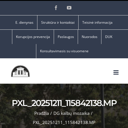
Skip
Facebook
YouTube
to
content
E. dienynas
Struktūra ir kontaktai
Teisinė informacija
Korupcijos prevencija
Paslaugos
Nuorodos
DUK
Konsultavimasis su visuomene
PXL_20251211_115842138.MP
Pradžia
/
DG kalbų mozaika
/
PXL_20251211_115842138.MP