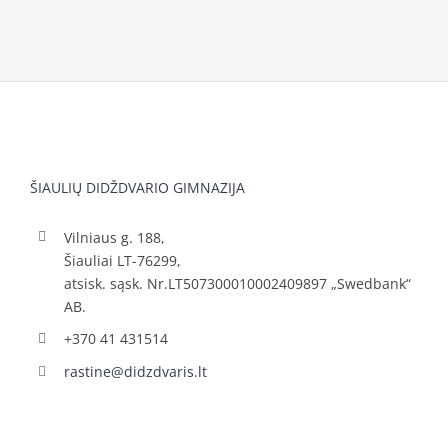
ŠIAULIŲ DIDŽDVARIO GIMNAZIJA
Vilniaus g. 188,
Šiauliai LT-76299,
atsisk. sąsk. Nr.LT507300010002409897 „Swedbank“
AB.
+370 41 431514
rastine@didzdvaris.lt