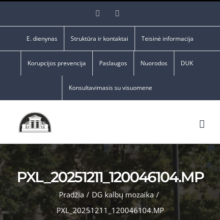
Skip
Facebook
YouTube
to
content
E. dienynas
Struktūra ir kontaktai
Teisinė informacija
Korupcijos prevencija
Paslaugos
Nuorodos
DUK
Konsultavimasis su visuomene
PXL_20251211_120046104.MP
Pradžia
/
DG kalbų mozaika
/
PXL_20251211_120046104.MP