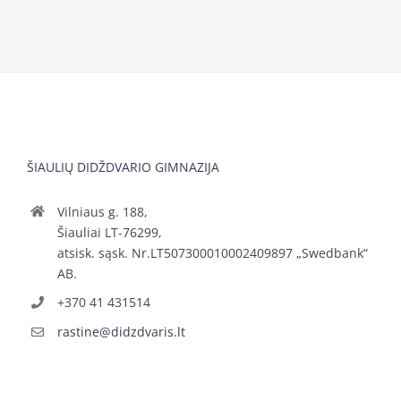
ŠIAULIŲ DIDŽDVARIO GIMNAZIJA
Vilniaus g. 188,
Šiauliai LT-76299,
atsisk. sąsk. Nr.LT507300010002409897 „Swedbank“
AB.
+370 41 431514
rastine@didzdvaris.lt