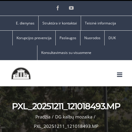
Skip
Facebook
YouTube
to
content
E. dienynas
Struktūra ir kontaktai
Teisinė informacija
Korupcijos prevencija
Paslaugos
Nuorodos
DUK
Konsultavimasis su visuomene
PXL_20251211_121018493.MP
Pradžia
/
DG kalbų mozaika
/
PXL_20251211_121018493.MP