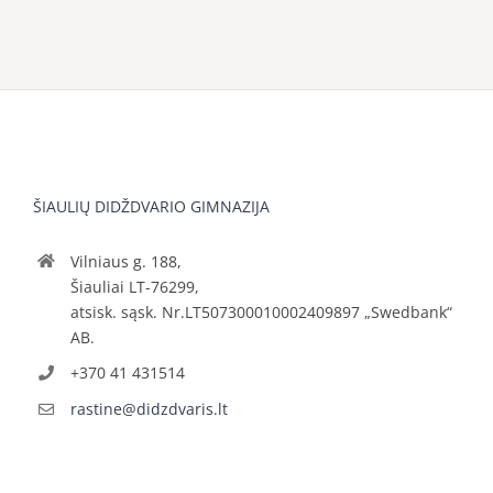
ŠIAULIŲ DIDŽDVARIO GIMNAZIJA
Vilniaus g. 188,
Šiauliai LT-76299,
atsisk. sąsk. Nr.LT507300010002409897 „Swedbank“
AB.
+370 41 431514
rastine@didzdvaris.lt