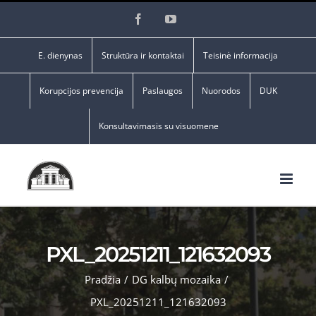
Skip
Facebook
YouTube
to
content
E. dienynas
Struktūra ir kontaktai
Teisinė informacija
Korupcijos prevencija
Paslaugos
Nuorodos
DUK
Konsultavimasis su visuomene
PXL_20251211_121632093
Pradžia
/
DG kalbų mozaika
/
PXL_20251211_121632093