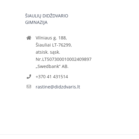
ŠIAULIŲ DIDŽDVARIO
GIMNAZIJA
Vilniaus g. 188,
Šiauliai LT-76299,
atsisk. sąsk.
Nr.LT507300010002409897
„Swedbank“ AB.
+370 41 431514
rastine@didzdvaris.lt