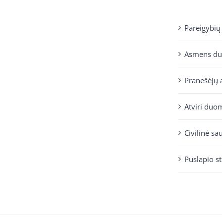
Pareigybių
Asmens d
Pranešėjų 
Atviri duo
Civilinė sa
Puslapio s