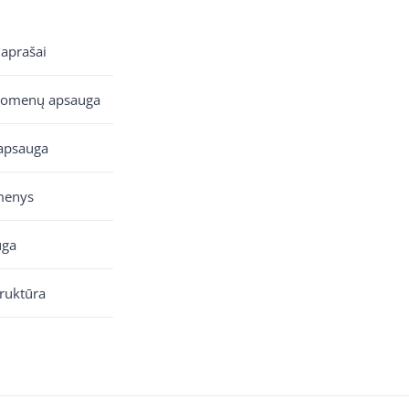
 aprašai
uomenų apsauga
apsauga
menys
uga
truktūra