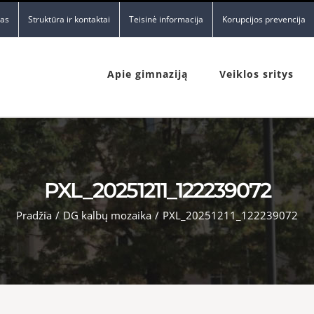
nas
Struktūra ir kontaktai
Teisinė informacija
Korupcijos prevencija
Apie gimnaziją
Veiklos sritys
PXL_20251211_122239072
Pradžia
/
DG kalbų mozaika
/
PXL_20251211_122239072