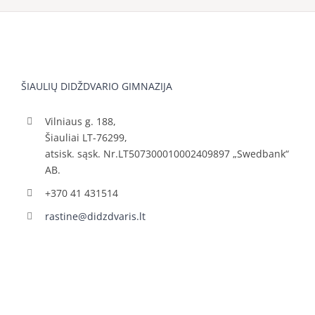
ŠIAULIŲ DIDŽDVARIO GIMNAZIJA
Vilniaus g. 188,
Šiauliai LT-76299,
atsisk. sąsk. Nr.LT507300010002409897 „Swedbank“
AB.
+370 41 431514
rastine@didzdvaris.lt