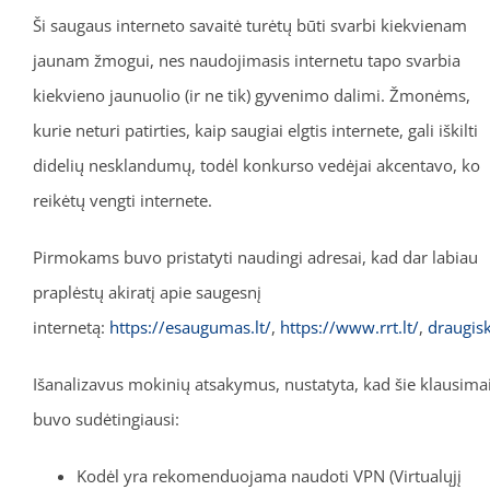
Ši saugaus interneto savaitė turėtų būti svarbi kiekvienam
jaunam žmogui, nes naudojimasis internetu tapo svarbia
kiekvieno jaunuolio (ir ne tik) gyvenimo dalimi. Žmonėms,
kurie neturi patirties, kaip saugiai elgtis internete, gali iškilti
didelių nesklandumų, todėl konkurso vedėjai akcentavo, ko
reikėtų vengti internete.
Pirmokams buvo pristatyti naudingi adresai, kad dar labiau
praplėstų akiratį apie saugesnį
internetą:
https://esaugumas.lt/
,
https://www.rrt.lt/
,
draugisk
Išanalizavus mokinių atsakymus, nustatyta, kad šie klausima
buvo sudėtingiausi:
Kodėl yra rekomenduojama naudoti VPN (Virtualųjį