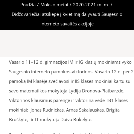
Pradžia
/
Mokslo metai
/
2020-2021 m. m.
/
Didždvariečiai atsiliepė į kvietimą dalyvauti Saugesnio
interneto savaitės akcijoje
Vasario 11–12 d. gimnazijos IM ir IG klasių mokiniams vyko
Saugesnio interneto pamokos-viktorinos. Vasario 12 d. per 2
pamoką IM klasėje svečiavosi ir IIS klasės mokiniai kartu su
savo matematikos mokytoja Lydija Dronova-Platbarzde.
Viktorinos klausimus parengė ir viktoriną vedė TB1 klasės
mokiniai: Jonas Rudnickas, Arnas Sakalauskas, Brigita
Bruškytė, ir IT mokytoja Daiva Bukelytė.