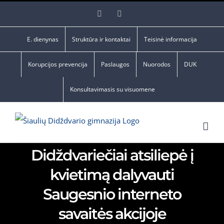
Skip
Facebook
YouTube
to
content
E. dienynas
Struktūra ir kontaktai
Teisinė informacija
Korupcijos prevencija
Paslaugos
Nuorodos
DUK
Konsultavimasis su visuomene
Didždvariečiai atsiliepė į
kvietimą dalyvauti
Saugesnio interneto
savaitės akcijoje