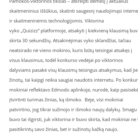
Pamokos-viktorinos tikslas – atkreipti dėmesį į aktualius
skaitmeninius iššūkius, skatinti saugesnį naudojimąsi intern
ir skaitmeninėmis technologijomis. Viktorina
vyko „Quizizz“ platformoje, atsakyti į kiekvieną klausimą bu
skirta 30 sekundžių. Atsakinėjimas vyko sklandžiai, tačiau
neatsirado nė vieno mokinio, kuris būtų teisingai atsakęs į
visus klausimus, todėl konkurso vedėjai po viktorinos
dalyviams pasakė visų klausimų teisingus atsakymus, kad jie
žinotų, tai kaipgi reikia saugiai naudotis internetu. Po konku
mokiniai reflektavo Edmodo aplinkoje, nurodė, kaip pasisek
įtvirtinti turimas žinias, ką išmoko. Beje, visi mokiniai
patvirtino, jog tikrai sužinojo ir išmoko naujų dalykų. Smagu
buvo tai išgirsti, juk viktorina ir buvo skirta, kad mokiniai ne 
pasitikrintų savo žinias, bet ir sužinotų kažką naujo.