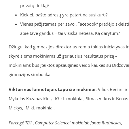
privatų tinklą)?
Kiek el. pašto adresų yra patartina susikurti?
Vienas pažįstamas per savo „Facebook“ pradėjo skleisti
apie tave gandus – tai visiška netiesa. Ką darytum?
Džiugu, kad gimnazijos direktorius remia tokias iniciatyvas ir
skyrė šiems mokiniams už geriausius rezultatus prizą –
mokiniams bus įteiktos apsauginės veido kaukės su Didždva
gimnazijos simbolika.
Viktorinos laimėtojais tapo
šie mokiniai
: Vilius Beržini ir
Mykolas Kazanavičius, IG kl. mokiniai, Simas Vitkus ir Benas
Mickys, IM kl. mokiniai.
Parengė TB1 „Computer Science“ mokiniai: Jonas Rudnickas,