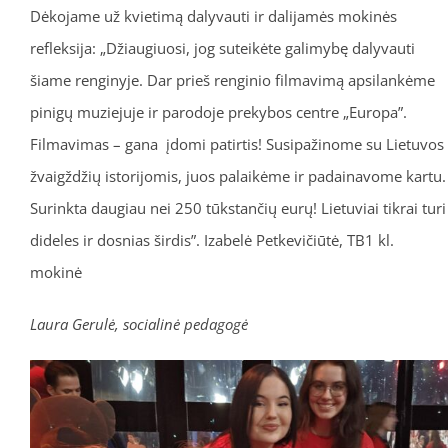
Dėkojame už kvietimą dalyvauti ir dalijamės mokinės
refleksija: „Džiaugiuosi, jog suteikėte galimybę dalyvauti
šiame renginyje. Dar prieš renginio filmavimą apsilankėme
pinigų muziejuje ir parodoje prekybos centre „Europa”.
Filmavimas – gana įdomi patirtis! Susipažinome su Lietuvos
žvaigždžių istorijomis, juos palaikėme ir padainavome kartu.
Surinkta daugiau nei 250 tūkstančių eurų! Lietuviai tikrai turi
dideles ir dosnias širdis”. Izabelė Petkevičiūtė, TB1 kl.
mokinė
Laura Gerulė, socialinė pedagogė