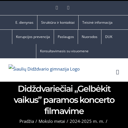
Skip
Facebook
YouTube
to
content
E. dienynas
Struktūra ir kontaktai
Teisinė informacija
Korupcijos prevencija
Paslaugos
Nuorodos
DUK
Konsultavimasis su visuomene
Didždvariečiai „Gelbėkit
vaikus” paramos koncerto
filmavime
Pradžia
/
Mokslo metai
/
2024-2025 m. m.
/