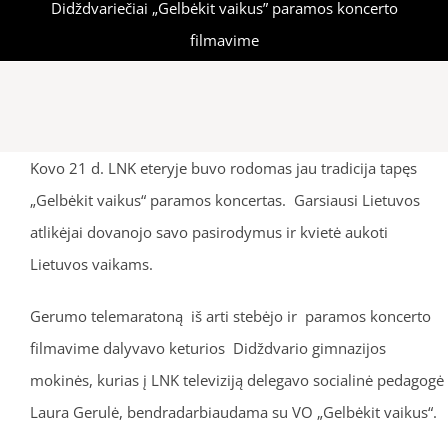
Didždvariečiai „Gelbėkit vaikus” paramos koncerto
filmavime
Kovo 21 d. LNK eteryje buvo rodomas jau tradicija tapęs
„Gelbėkit vaikus“ paramos koncertas. Garsiausi Lietuvos
atlikėjai dovanojo savo pasirodymus ir kvietė aukoti
Lietuvos vaikams.
Gerumo telemaratoną iš arti stebėjo ir paramos koncerto
filmavime dalyvavo keturios Didždvario gimnazijos
mokinės, kurias į LNK televiziją delegavo socialinė pedagogė
Laura Gerulė, bendradarbiaudama su VO „Gelbėkit vaikus“.