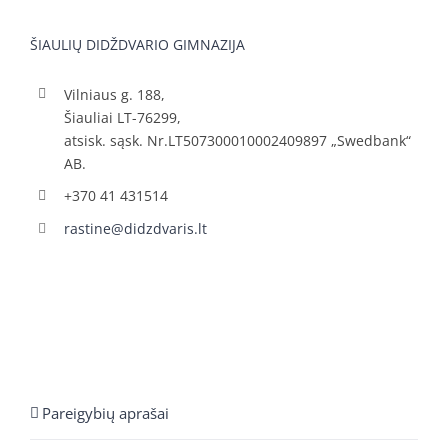
ŠIAULIŲ DIDŽDVARIO GIMNAZIJA
Vilniaus g. 188,
Šiauliai LT-76299,
atsisk. sąsk. Nr.LT507300010002409897 „Swedbank“
AB.
+370 41 431514
rastine@didzdvaris.lt
Pareigybių aprašai