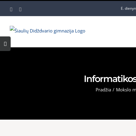
Skip
E. dieny
Facebook
YouTube
to
content
Toggle
Sliding
Bar
Area
Informatiko
Pradžia
/
Mokslo m