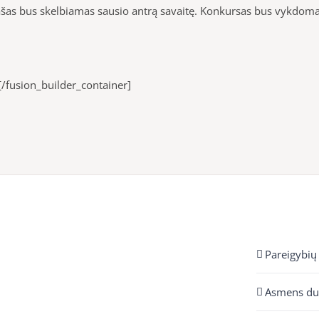
rašas bus skelbiamas sausio antrą savaitę. Konkursas bus vykdom
[/fusion_builder_container]
Pareigybių
Asmens d