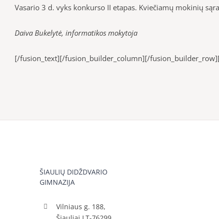
Vasario 3 d. vyks konkurso II etapas. Kviečiamų mokinių są
Daiva Bukelytė, informatikos mokytoja
[/fusion_text][/fusion_builder_column][/fusion_builder_row]
ŠIAULIŲ DIDŽDVARIO
GIMNAZIJA
Vilniaus g. 188,
Šiauliai LT-76299,