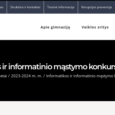
nas
Struktūra ir kontaktai
Teisinė informacija
Korupcijos prevencija
Apie gimnaziją
Veiklos sritys
s ir informatinio mąstymo konk
etai
/
2023-2024 m. m.
/
Informatikos ir informatinio mąstym