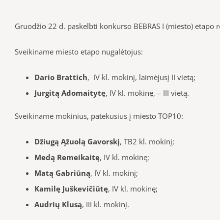
Gruodžio 22 d. paskelbti konkurso BEBRAS I (miesto) etapo re
Sveikiname miesto etapo nugalėtojus:
Dario Brattich
, IV kl. mokinį, laimėjusį II vietą;
Jurgitą Adomaitytę
, IV kl. mokinę, – III vietą.
Sveikiname mokinius, patekusius į miesto TOP10:
Džiugą Ąžuolą Gavorskį
, TB2 kl. mokinį;
Medą Remeikaitę
, IV kl. mokinę;
Matą Gabriūną
, IV kl. mokinį;
Kamilę Juškevičiūtę
, IV kl. mokinę;
Audrių Klusą
, III kl. mokinį.