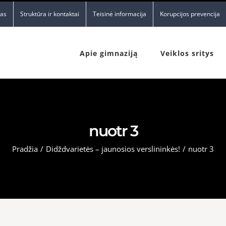
nas
Struktūra ir kontaktai
Teisinė informacija
Korupcijos prevencija
Apie gimnaziją
Veiklos sritys
nuotr 3
Pradžia
/
Didždvarietės – jaunosios verslininkės!
/
nuotr 3