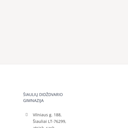
ŠIAULIŲ DIDŽDVARIO
GIMNAZIJA
Vilniaus g. 188,
Šiauliai LT-76299,
atsisk. sąsk.