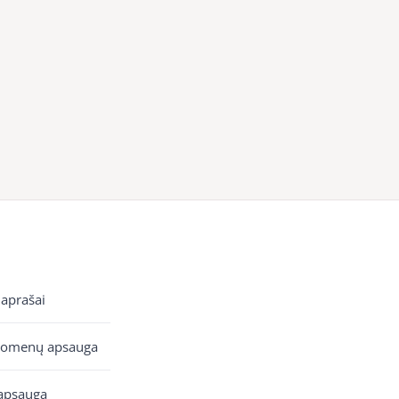
 aprašai
uomenų apsauga
apsauga