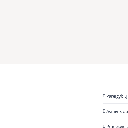
Pareigybių
Asmens d
Pranešėjų 