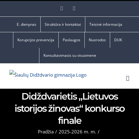
Skip
Facebook
YouTube
to
content
E. dienynas
Struktūra ir kontaktai
Teisinė informacija
Korupcijos prevencija
Paslaugos
Nuorodos
DUK
Konsultavimasis su visuomene
Didždvarietis „Lietuvos
istorijos žinovas“ konkurso
finale
Pradžia
/
2025-2026 m. m.
/