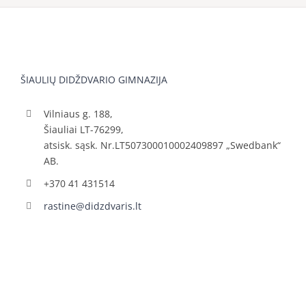
ŠIAULIŲ DIDŽDVARIO GIMNAZIJA
Vilniaus g. 188,
Šiauliai LT-76299,
atsisk. sąsk. Nr.LT507300010002409897 „Swedbank“
AB.
+370 41 431514
rastine@didzdvaris.lt