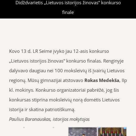
Didždvarietis „Lietuvos istorijos žinovas“ konkurso
finale
Kovo 13 d. LR Seime įvyko jau 12-asis konkurso
„Lietuvos istorijos žinovas“ konkurso finalas. Renginyje
dalyvavo daugiau nei 100 moksleivių iš įvairių Lietuvos
regionų. Mūsų gimnazijai atstovavo
Rokas Medekša
, IIp
kl. mokinys. Konkurso organizatoriai pabrėžė, jog šis
konkursas stiprina moksleivių norą domėtis Lietuvos
istorija ir skatina patriotiškumą.
Paulius Baranauskas, istorijos mokytojas