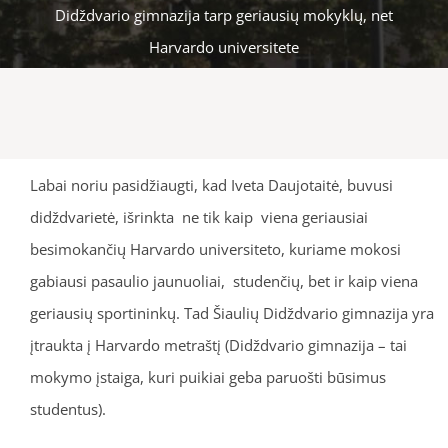
Didždvario gimnazija tarp geriausių mokyklų, net
Harvardo universitete
Labai noriu pasidžiaugti, kad Iveta Daujotaitė, buvusi
didždvarietė, išrinkta ne tik kaip viena geriausiai
besimokančių Harvardo universiteto, kuriame mokosi
gabiausi pasaulio jaunuoliai, studenčių, bet ir kaip viena
geriausių sportininkų. Tad Šiaulių Didždvario gimnazija yra
įtraukta į Harvardo metraštį (Didždvario gimnazija – tai
mokymo įstaiga, kuri puikiai geba paruošti būsimus
studentus).