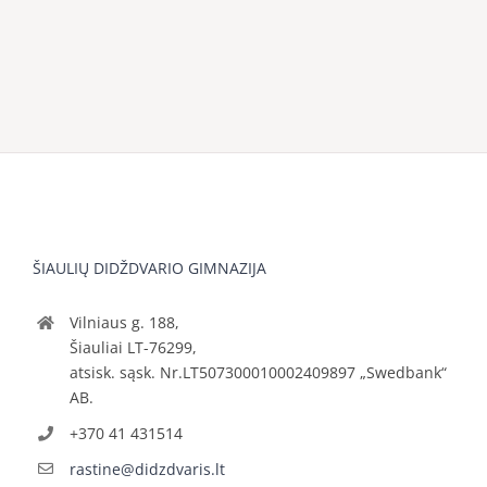
ŠIAULIŲ DIDŽDVARIO GIMNAZIJA
Vilniaus g. 188,
Šiauliai LT-76299,
atsisk. sąsk. Nr.LT507300010002409897 „Swedbank“
AB.
+370 41 431514
rastine@didzdvaris.lt