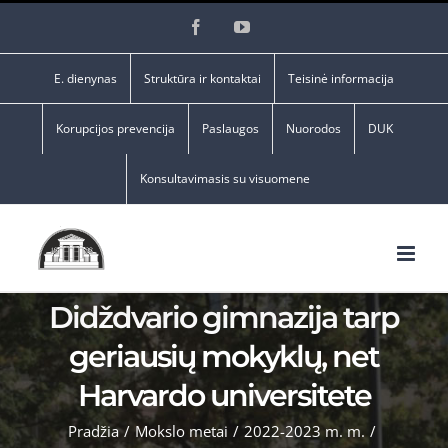
Skip
Facebook
YouTube
to
content
E. dienynas
Struktūra ir kontaktai
Teisinė informacija
Korupcijos prevencija
Paslaugos
Nuorodos
DUK
Konsultavimasis su visuomene
Didždvario gimnazija tarp
geriausių mokyklų, net
Harvardo universitete
Pradžia
/
Mokslo metai
/
2022-2023 m. m.
/