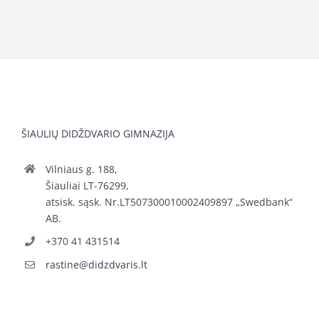
ŠIAULIŲ DIDŽDVARIO GIMNAZIJA
Vilniaus g. 188,
Šiauliai LT-76299,
atsisk. sąsk. Nr.LT507300010002409897 „Swedbank“
AB.
+370 41 431514
rastine@didzdvaris.lt