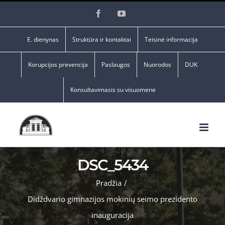
Skip
Facebook
YouTube
to
content
E. dienynas
Struktūra ir kontaktai
Teisinė informacija
Korupcijos prevencija
Paslaugos
Nuorodos
DUK
Konsultavimasis su visuomene
DSC_5434
Pradžia
/
Didždvario gimnazijos mokinių seimo prezidento
inauguracija