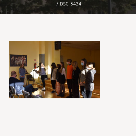
/
DSC_5434