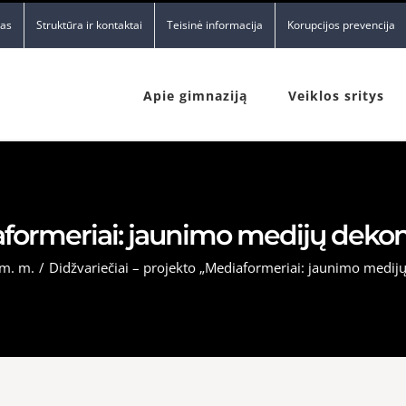
nas
Struktūra ir kontaktai
Teisinė informacija
Korupcijos prevencija
Apie gimnaziją
Veiklos sritys
aformeriai: jaunimo medijų dekonst
m. m.
/
Didžvariečiai – projekto „Mediaformeriai: jaunimo medijų 