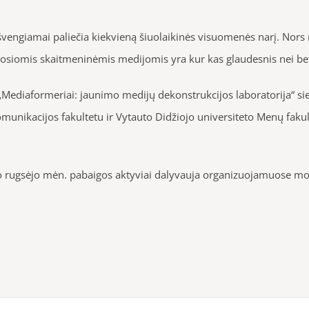
išvengiamai paliečia kiekvieną šiuolaikinės visuomenės narį. Nors
ariosiomis skaitmeninėmis medijomis yra kur kas glaudesnis nei bet
u „Mediaformeriai: jaunimo medijų dekonstrukcijos laboratorija“ sie
omunikacijos fakultetu ir Vytauto Didžiojo universiteto Menų fa
nuo rugsėjo mėn. pabaigos aktyviai dalyvauja organizuojamuose 