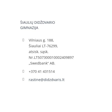
ŠIAULIŲ DIDŽDVARIO
GIMNAZIJA
Vilniaus g. 188,
Šiauliai LT-76299,
atsisk. sąsk.
Nr.LT507300010002409897
„Swedbank“ AB.
+370 41 431514
rastine@didzdvaris.lt