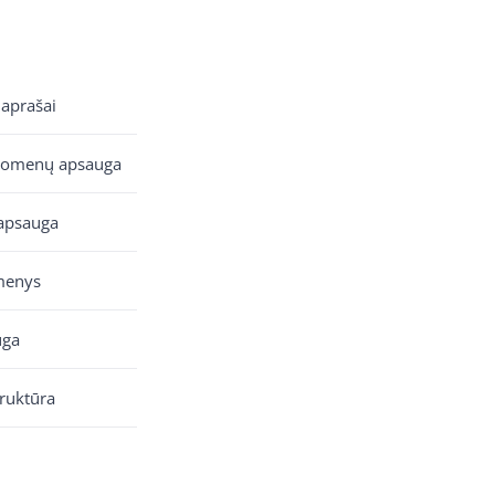
 aprašai
uomenų apsauga
apsauga
menys
uga
truktūra