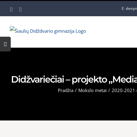
Skip
E. dieny
Facebook
YouTube
to
content
Toggle
Sliding
Bar
Area
Didžvariečiai – projekto „Medi
Pradžia
/
Mokslo metai
/
2020-2021 