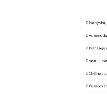
Pareigybių
Asmens d
Pranešėjų 
Atviri duo
Civilinė sa
Puslapio s