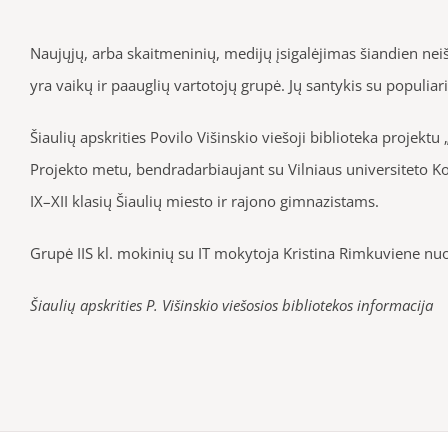
Naujųjų, arba skaitmeninių, medijų įsigalėjimas šiandien ne
yra vaikų ir paauglių vartotojų grupė. Jų santykis su populi
Šiaulių apskrities Povilo Višinskio viešoji biblioteka projekt
Projekto metu, bendradarbiaujant su Vilniaus universiteto K
IX–XII klasių Šiaulių miesto ir rajono gimnazistams.
Grupė IIS kl. mokinių su IT mokytoja Kristina Rimkuviene 
Šiaulių apskrities P. Višinskio viešosios bibliotekos informacija