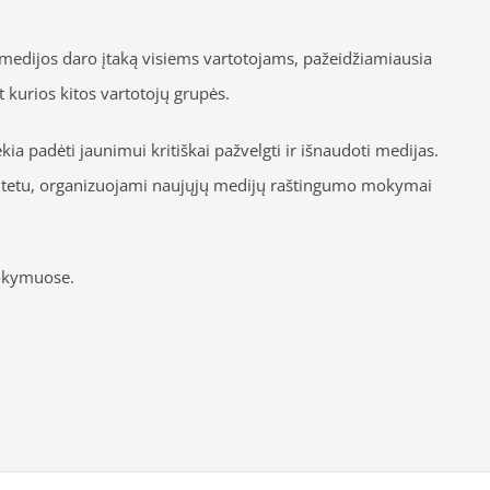
 medijos daro įtaką visiems vartotojams, pažeidžiamiausia
 kurios kitos vartotojų grupės.
kia padėti jaunimui kritiškai pažvelgti ir išnaudoti medijas.
kultetu, organizuojami naujųjų medijų raštingumo mokymai
mokymuose.