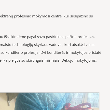
Elektrėnų profesinio mokymosi centre, kur susipažino su
išsiskirstėme pagal savo pasirinktas pažinti profesijas.
aisto technologijų skyriaus vadovei, kuri atsakė į visus
su konditerio profesija. Dvi konditerės ir mokytojos pristatė
, kaip elgtis su skirtingais mišiniais. Dėkoju mokytojoms,