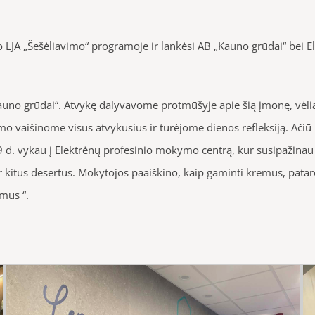
o LJA „Šešėliavimo“ programoje ir lankėsi AB „Kauno grūdai“ bei 
no grūdai“. Atvykę dalyvavome protmūšyje apie šią įmonę, vėliau 
 vaišinome visus atvykusius ir turėjome dienos refleksiją. Ačiū m
9 d. vykau į Elektrėnų profesinio mokymo centrą, kur susipažinau 
r kitus desertus. Mokytojos paaiškino, kaip gaminti kremus, patarė
imus “.