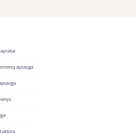
 aprašai
uomenų apsauga
apsauga
menys
uga
truktūra