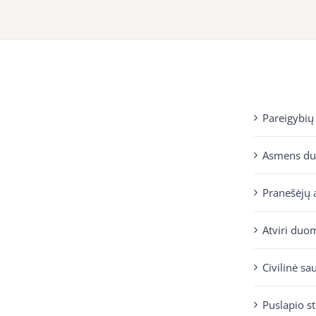
Pareigybių
Asmens d
Pranešėjų 
Atviri duo
Civilinė sa
Puslapio s