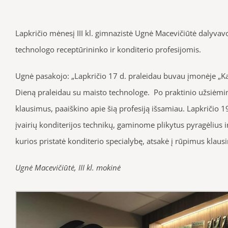
Lapkričio mėnesį III kl. gimnazistė Ugnė Macevičiūtė dalyvav
technologo receptūrininko ir konditerio profesijomis.
Ugnė pasakojo: „Lapkričio 17 d. praleidau buvau įmonėje „Kau
Dieną praleidau su maisto technologe. Po praktinio užsiėmimo
klausimus, paaiškino apie šią profesiją išsamiau. Lapkričio 1
įvairių konditerijos technikų, gaminome plikytus pyragėlius i
kurios pristatė konditerio specialybę, atsakė į rūpimus klaus
Ugnė Macevičiūtė, III kl. mokinė