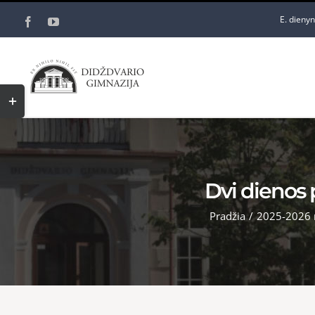
Skip
E. dieny
Facebook
YouTube
to
content
Toggle
Sliding
Bar
Area
Dvi dienos p
Pradžia
/
2025-2026 