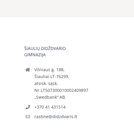
ŠIAULIŲ DIDŽDVARIO
GIMNAZIJA
Vilniaus g. 188,
Šiauliai LT-76299,
atsisk. sąsk.
Nr.LT507300010002409897
„Swedbank“ AB.
+370 41 431514
rastine@didzdvaris.lt