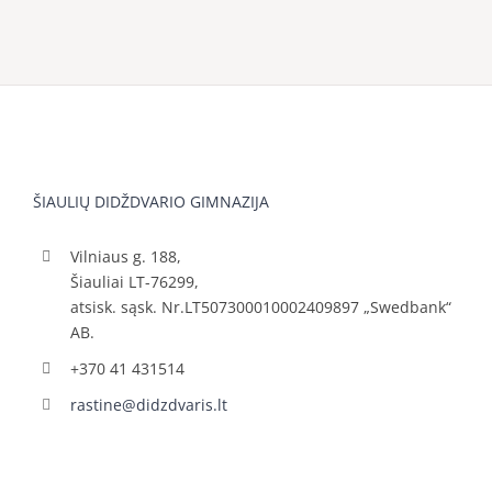
ŠIAULIŲ DIDŽDVARIO GIMNAZIJA
Vilniaus g. 188,
Šiauliai LT-76299,
atsisk. sąsk. Nr.LT507300010002409897 „Swedbank“
AB.
+370 41 431514
rastine@didzdvaris.lt