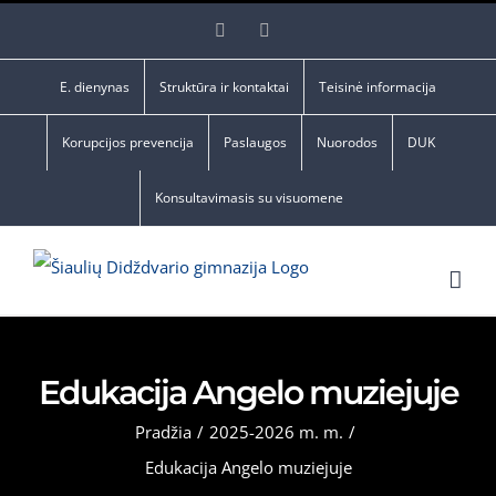
Skip
Facebook
YouTube
to
content
E. dienynas
Struktūra ir kontaktai
Teisinė informacija
Korupcijos prevencija
Paslaugos
Nuorodos
DUK
Konsultavimasis su visuomene
Edukacija Angelo muziejuje
Pradžia
/
2025-2026 m. m.
/
Edukacija Angelo muziejuje