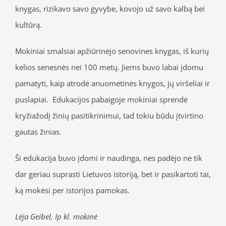
knygas, rizikavo savo gyvybe, kovojo už savo kalbą bei
kultūrą.
Mokiniai smalsiai apžiūrinėjo senovines knygas, iš kurių
kelios senesnės nei 100 metų. Jiems buvo labai įdomu
pamatyti, kaip atrodė anuometinės knygos, jų viršeliai ir
puslapiai. Edukacijos pabaigoje mokiniai sprendė
kryžiažodį žinių pasitikrinimui, tad tokiu būdu įtvirtino
gautas žinias.
Ši edukacija buvo įdomi ir naudinga, nes padėjo ne tik
dar geriau suprasti Lietuvos istoriją, bet ir pasikartoti tai,
ką mokėsi per istorijos pamokas.
Lėja Geibel, Ip kl. mokinė