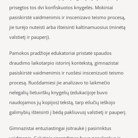
prisegtos tos dvi konfiskuotos knygelės. Mokiniai
pasiskirstė vaidmenimis ir inscenizavo teismo procesą,
jie turėjo nuteisti arba išteisinti kaltinamuosius (minėtą
valstietį ir pauperį).
Pamokos pradžioje edukatoriai pristatė spaudos
draudimo laikotarpio istorinį kontekstą, gimnazistai
pasiskirstė vaidmenimis ir ruošėsi inscenizuoti teismo
procesą. Ruošdamiesi jie analizavo to laikmečio
nelegalių lietuviškų knygelių (edukacijoje buvo
naudojamos jų kopijos) tekstą, tarp eilučių ieškojo
galimybių išteisinti į bėdą pakliuvusį valstietį ir pauperį.
Gimnazistai entuziastingai įsitraukė į pasirinktus
vaidmenis. Galutinis sprendimas buvo nepalankus ir