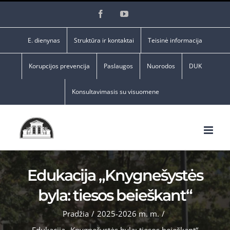
Skip
Facebook
YouTube
to
content
E. dienynas
Struktūra ir kontaktai
Teisinė informacija
Korupcijos prevencija
Paslaugos
Nuorodos
DUK
Konsultavimasis su visuomene
Edukacija „Knygnešystės
byla: tiesos beieškant“
Pradžia
/
2025-2026 m. m.
/
Edukacija „Knygnešystės byla: tiesos beieškant“