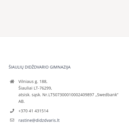
ŠIAULIŲ DIDŽDVARIO GIMNAZIJA
Vilniaus g. 188,
Šiauliai LT-76299,
atsisk. sąsk. Nr.LT507300010002409897 „Swedbank“
AB.
+370 41 431514
rastine@didzdvaris.lt