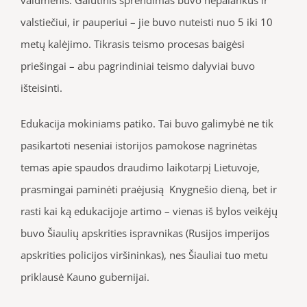
valstiečiui, ir pauperiui – jie buvo nuteisti nuo 5 iki 10
metų kalėjimo. Tikrasis teismo procesas baigėsi
priešingai – abu pagrindiniai teismo dalyviai buvo
išteisinti.
Edukacija mokiniams patiko. Tai buvo galimybė ne tik
pasikartoti neseniai istorijos pamokose nagrinėtas
temas apie spaudos draudimo laikotarpį Lietuvoje,
prasmingai paminėti praėjusią Knygnešio dieną, bet ir
rasti kai ką edukacijoje artimo – vienas iš bylos veikėjų
buvo Šiaulių apskrities ispravnikas (Rusijos imperijos
apskrities policijos viršininkas), nes Šiauliai tuo metu
priklausė Kauno gubernijai.