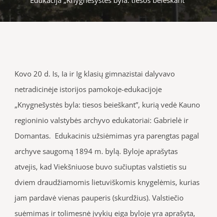
Kovo 20 d. Is, Ia ir Ig klasių gimnazistai dalyvavo
netradicinėje istorijos pamokoje-edukacijoje
„Knygnešystės byla: tiesos beieškant”, kurią vedė Kauno
regioninio valstybės archyvo edukatoriai: Gabrielė ir
Domantas. Edukacinis užsiėmimas yra parengtas pagal
archyve saugomą 1894 m. bylą. Byloje aprašytas
atvejis, kad Viekšniuose buvo sučiuptas valstietis su
dviem draudžiamomis lietuviškomis knygelėmis, kurias
jam pardavė vienas pauperis (skurdžius). Valstiečio
suėmimas ir tolimesnė įvykių eiga byloje yra aprašyta,