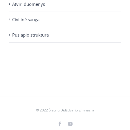
Atviri duomenys
Civilinė sauga
Puslapio struktūra
© 2022 Šiaulių Didždvario gimnazija
Facebook
YouTube