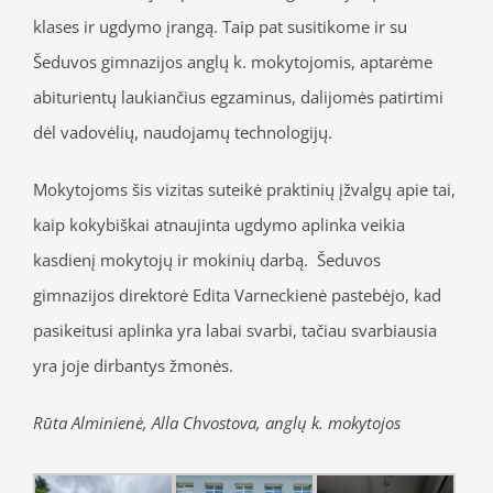
klases ir ugdymo įrangą. Taip pat susitikome ir su
Šeduvos gimnazijos anglų k. mokytojomis, aptarėme
abiturientų laukiančius egzaminus, dalijomės patirtimi
dėl vadovėlių, naudojamų technologijų.
Mokytojoms šis vizitas suteikė praktinių įžvalgų apie tai,
kaip kokybiškai atnaujinta ugdymo aplinka veikia
kasdienį mokytojų ir mokinių darbą. Šeduvos
gimnazijos direktorė Edita Varneckienė pastebėjo, kad
pasikeitusi aplinka yra labai svarbi, tačiau svarbiausia
yra joje dirbantys žmonės.
Rūta Alminienė, Alla Chvostova, anglų k. mokytojos