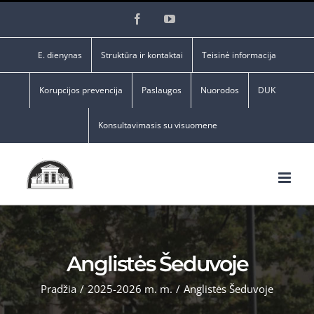
Skip
Facebook
YouTube
to
content
E. dienynas
Struktūra ir kontaktai
Teisinė informacija
Korupcijos prevencija
Paslaugos
Nuorodos
DUK
Konsultavimasis su visuomene
Anglistės Šeduvoje
Pradžia
/
2025-2026 m. m.
/
Anglistės Šeduvoje