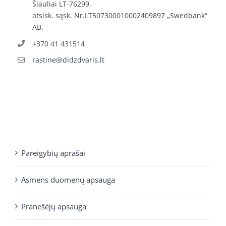
Šiauliai LT-76299,
atsisk. sąsk. Nr.LT507300010002409897 „Swedbank“
AB.
+370 41 431514
rastine@didzdvaris.lt
Pareigybių aprašai
Asmens duomenų apsauga
Pranešėjų apsauga