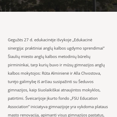
Gegužės 27 d. edukacinėje išvykoje „Edukacinė
sinergija: praktiniai anglų kalbos ugdymo sprendimai”
Šiaulių miesto anglų kalbos metodinių būrelių
pirmininkai, tarp kurių buvo ir mūsų gimnazijos anglų
kalbos mokytojos: Rūta Alminienė ir Alla Chvostova,
turėjo galimybę iš arčiau susipažinti su Šeduvos
gimnazijos, kaip šiuolaikiškai atnaujintos mokyklos,
patirtimi. Šveicarijoje įkurto fondo „FSU Education
Association” iniciatyva gimnazijoje yra vykdoma plataus
masto renovacija, apimanti visus gimnazijos pastatus,