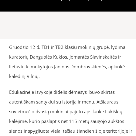
Gruodžio 12 d. TB1 ir TB2 klasių mokinių grupė, lydima
kuratorių Danguolės Kuklos, Jomantės Slavinskaitės ir
lietuvių k. mokytojos Janinos Dombrovskienės, aplankė
kalėdinį Vilnių.
Edukacinėje išvykoje didelis dėmesys buvo skirtas
autentiškam santykiui su istorija ir menu. Atšiauraus
sovietmečio dvasią mokiniai pajuto apsilankę Lukiškių
kalėjime, kurio paslaptis net 115 metų saugojo aukštos
sienos ir spygliuota viela, tačiau šiandien šioje teritorijoje ir