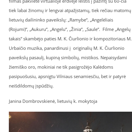
filmas pakvietė virtualioje erdvėje leistis į pažintį su 60-čia
tiek labai žinomų ir lengvai atpažįstamų, tiek rečiau matomų
lietuvių dailininko paveikslų: „Ramybe“, „Angelėliais
(Rojumi)“, „Aukuru“, „Angelu“, „Žinia“, „Saule“. Filme „Angelų
takais“ skambėjo paties M. K. Čiurlionio ir kompozitoriaus M.
Urbaičio muzika, panardinusi į originalių M. K. Čiurlionio
paveikslų pasaulį, kupiną simbolių, mistikos. Nepaisydami
žiemiško oro, mokiniai ne tik pasigrožėjo Kalėdoms
pasipuošusiu, apsnigtu Vilniaus senamiesčiu, bet ir patyrė
neišdildomų įspūdžių.
Janina Dombrovskienė, lietuvių k. mokytoja