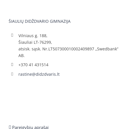
ŠIAULIŲ DIDŽDVARIO GIMNAZIJA
Vilniaus g. 188,
Šiauliai LT-76299,
atsisk. sąsk. Nr.LT507300010002409897 „Swedbank“
AB.
+370 41 431514
rastine@didzdvaris.lt
Pareigybių aprašai