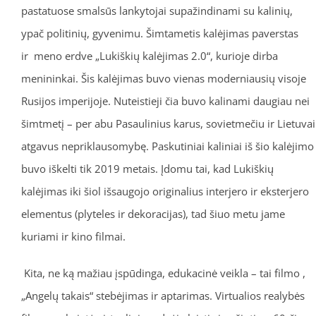
pastatuose smalsūs lankytojai supažindinami su kalinių,
ypač politinių, gyvenimu. Šimtametis kalėjimas paverstas
ir meno erdve „Lukiškių kalėjimas 2.0“, kurioje dirba
menininkai. Šis kalėjimas buvo vienas moderniausių visoje
Rusijos imperijoje. Nuteistieji čia buvo kalinami daugiau nei
šimtmetį – per abu Pasaulinius karus, sovietmečiu ir Lietuvai
atgavus nepriklausomybę. Paskutiniai kaliniai iš šio kalėjimo
buvo iškelti tik 2019 metais. Įdomu tai, kad Lukiškių
kalėjimas iki šiol išsaugojo originalius interjero ir eksterjero
elementus (plyteles ir dekoracijas), tad šiuo metu jame
kuriami ir kino filmai.
Kita, ne ką mažiau įspūdinga, edukacinė veikla – tai filmo ,
„Angelų takais“ stebėjimas ir aptarimas. Virtualios realybės