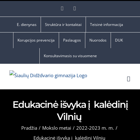
Skip
Facebook
YouTube
to
content
E. dienynas
Struktūra ir kontaktai
Teisinė informacija
Korupcijos prevencija
Paslaugos
Nuorodos
DUK
Konsultavimasis su visuomene
Edukacinė išvyka į kalėdinį
Vilnių
Pradžia
/
Mokslo metai
/
2022-2023 m. m.
/
Edukacinė išvyka į kalėdinį Vilnių