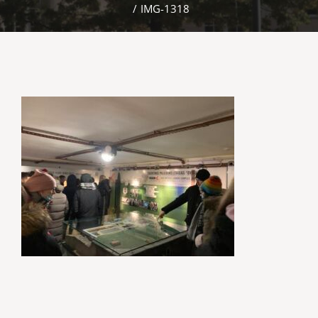
/
IMG-1318