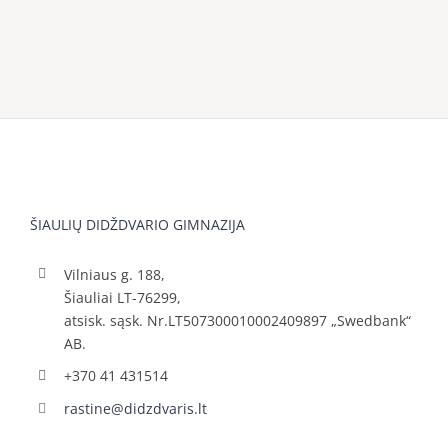
ŠIAULIŲ DIDŽDVARIO GIMNAZIJA
Vilniaus g. 188,
Šiauliai LT-76299,
atsisk. sąsk. Nr.LT507300010002409897 „Swedbank“
AB.
+370 41 431514
rastine@didzdvaris.lt