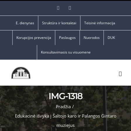
Skip
Facebook
YouTube
to
content
E. dienynas
Struktūra ir kontaktai
Teisinė informacija
Korupcijos prevencija
Paslaugos
Nuorodos
DUK
Konsultavimasis su visuomene
IMG-1318
Pradžia
/
Edukacinė išvyka į Šaltojo karo ir Palangos Gintaro
muziejus