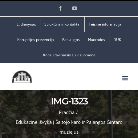
Skip
Facebook
YouTube
to
content
E. dienynas
Struktūra ir kontaktai
Teisinė informacija
Korupcijos prevencija
Paslaugos
Nuorodos
DUK
Konsultavimasis su visuomene
IMG-1323
Pradžia
/
Edukacinė išvyka į Šaltojo karo ir Palangos Gintaro
muziejus