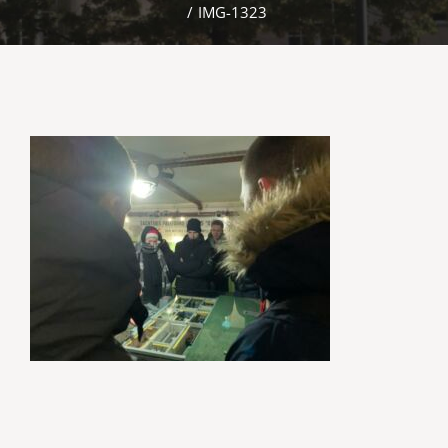
/
IMG-1323