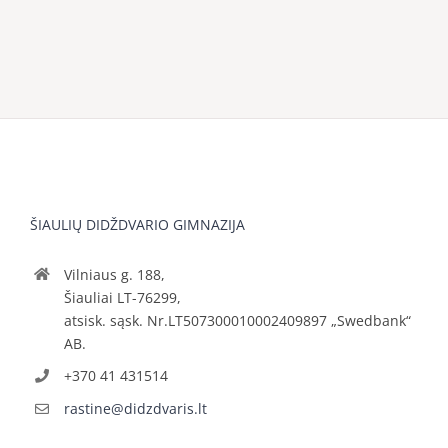
ŠIAULIŲ DIDŽDVARIO GIMNAZIJA
Vilniaus g. 188,
Šiauliai LT-76299,
atsisk. sąsk. Nr.LT507300010002409897 „Swedbank“
AB.
+370 41 431514
rastine@didzdvaris.lt