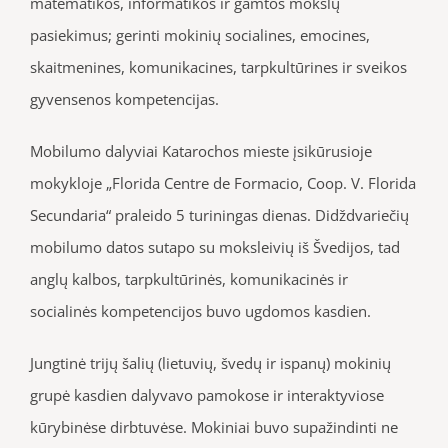
matematikos, informatikos ir gamtos mokslų
pasiekimus; gerinti mokinių socialines, emocines,
skaitmenines, komunikacines, tarpkultūrines ir sveikos
gyvensenos kompetencijas.
Mobilumo dalyviai Katarochos mieste įsikūrusioje
mokykloje „Florida Centre de Formacio, Coop. V. Florida
Secundaria“ praleido 5 turiningas dienas. Didždvariečių
mobilumo datos sutapo su moksleivių iš Švedijos, tad
anglų kalbos, tarpkultūrinės, komunikacinės ir
socialinės kompetencijos buvo ugdomos kasdien.
Jungtinė trijų šalių (lietuvių, švedų ir ispanų) mokinių
grupė kasdien dalyvavo pamokose ir interaktyviose
kūrybinėse dirbtuvėse. Mokiniai buvo supažindinti ne