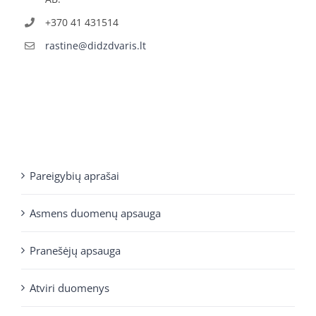
+370 41 431514
rastine@didzdvaris.lt
Pareigybių aprašai
Asmens duomenų apsauga
Pranešėjų apsauga
Atviri duomenys