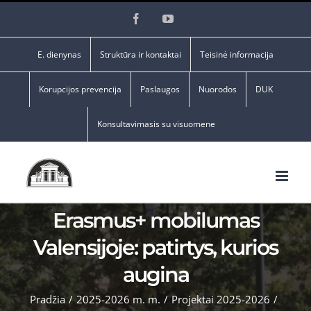
Skip
Facebook
YouTube
to
content
E. dienynas
Struktūra ir kontaktai
Teisinė informacija
Korupcijos prevencija
Paslaugos
Nuorodos
DUK
Konsultavimasis su visuomene
Erasmus+ mobilumas
Valensijoje: patirtys, kurios
augina
Pradžia
/
2025-2026 m. m.
/
Projektai 2025-2026
/