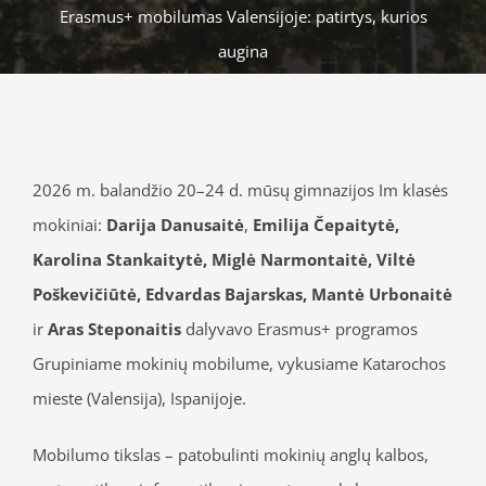
Erasmus+ mobilumas Valensijoje: patirtys, kurios
augina
2026 m. balandžio 20–24 d. mūsų gimnazijos Im klasės
mokiniai:
Darija Danusaitė
,
Emilija Čepaitytė,
Karolina Stankaitytė, Miglė Narmontaitė, Viltė
Poškevičiūtė, Edvardas Bajarskas, Mantė Urbonaitė
ir
Aras Steponaitis
dalyvavo Erasmus+ programos
Grupiniame mokinių mobilume, vykusiame Katarochos
mieste (Valensija), Ispanijoje.
Mobilumo tikslas – patobulinti mokinių anglų kalbos,