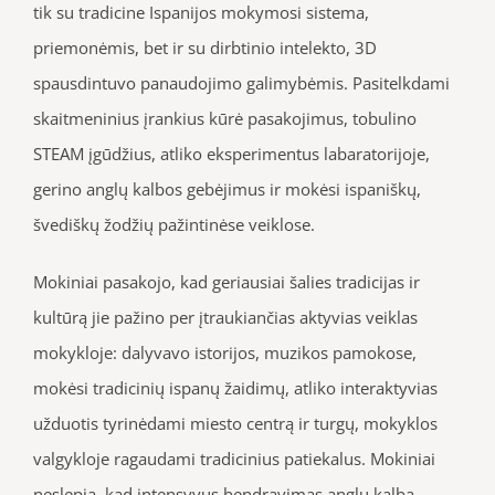
tik su tradicine Ispanijos mokymosi sistema,
priemonėmis, bet ir su dirbtinio intelekto, 3D
spausdintuvo panaudojimo galimybėmis. Pasitelkdami
skaitmeninius įrankius kūrė pasakojimus, tobulino
STEAM įgūdžius, atliko eksperimentus labaratorijoje,
gerino anglų kalbos gebėjimus ir mokėsi ispaniškų,
švediškų žodžių pažintinėse veiklose.
Mokiniai pasakojo, kad geriausiai šalies tradicijas ir
kultūrą jie pažino per įtraukiančias aktyvias veiklas
mokykloje: dalyvavo istorijos, muzikos pamokose,
mokėsi tradicinių ispanų žaidimų, atliko interaktyvias
užduotis tyrinėdami miesto centrą ir turgų, mokyklos
valgykloje ragaudami tradicinius patiekalus. Mokiniai
neslepia, kad intensyvus bendravimas anglų kalba