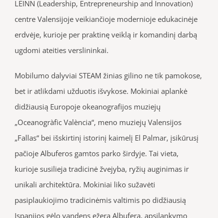
LEINN (Leadership, Entrepreneurship and Innovation)
centre Valensijoje veikiančioje modernioje edukacinėje
erdvėje, kurioje per praktinę veiklą ir komandinį darbą
ugdomi ateities verslininkai.
Mobilumo dalyviai STEAM žinias gilino ne tik pamokose,
bet ir atlikdami užduotis išvykose. Mokiniai aplankė
didžiausią Europoje okeanografijos muziejų
„Oceanogràfic València“, meno muziejų Valensijos
„Fallas“ bei išskirtinį istorinį kaimelį El Palmar, įsikūrusį
pačioje Albuferos gamtos parko širdyje. Tai vieta,
kurioje susilieja tradicinė žvejyba, ryžių auginimas ir
unikali architektūra. Mokiniai liko sužavėti
pasiplaukiojimo tradicinėmis valtimis po didžiausią
Ispanijos gėlo vandens ežerą Albuferą, apsilankymo