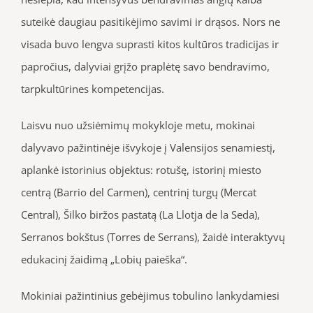
suteikė daugiau pasitikėjimo savimi ir drąsos. Nors ne
visada buvo lengva suprasti kitos kultūros tradicijas ir
papročius, dalyviai grįžo praplėtę savo bendravimo,
tarpkultūrines kompetencijas.
Laisvu nuo užsiėmimų mokykloje metu, mokinai
dalyvavo pažintinėje išvykoje į Valensijos senamiestį,
aplankė istorinius objektus: rotušę, istorinį miesto
centrą (Barrio del Carmen), centrinį turgų (Mercat
Central), Šilko biržos pastatą (La Llotja de la Seda),
Serranos bokštus (Torres de Serrans), žaidė interaktyvų
edukacinį žaidimą „Lobių paieška“.
Mokiniai pažintinius gebėjimus tobulino lankydamiesi