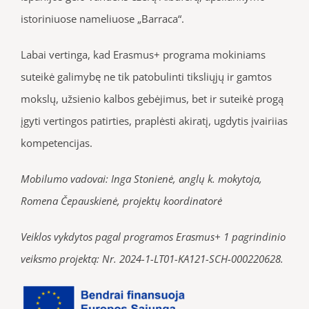
istoriniuose nameliuose „Barraca“.
Labai vertinga, kad Erasmus+ programa mokiniams
suteikė galimybę ne tik patobulinti tiksliųjų ir gamtos
mokslų, užsienio kalbos gebėjimus, bet ir suteikė progą
įgyti vertingos patirties, praplėsti akiratį, ugdytis įvairiias
kompetencijas.
Mobilumo vadovai: Inga Stonienė, anglų k. mokytoja,
Romena Čepauskienė, projektų koordinatorė
Veiklos vykdytos pagal programos Erasmus+ 1 pagrindinio
veiksmo projektą: Nr. 2024-1-LT01-KA121-SCH-000220628.