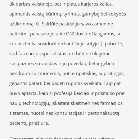
tik darbas vaistinėje, bet ir platus karjeros kelias,
apimantis vaistų kūrimą, tyrimus, gamybą bei kokybės
užtikrinimą. G. Skiriūtė pasidalijo savo asmenine
patirtimi, papasakojo apie iššūkius ir džiaugsmus, su
kuriais tenka susidurti dirbant šioje srityje. Ji pabrėžė,
kad farmacijos specialistas turi būti ne tik gerai
susipažinęs su vaistais ir jų poveikiu, bet ir gebėti
bendrauti su žmonėmis, būti empatiškas, supratingas,
gebantis patarti bei padėti rūpintis sveikata. Taip pat
buvo aptarta, kaip ši profesija keičiasi ir prisitaiko prie
naujų technologijų, įskaitant skaitmenines farmacijos
sistemas, nuotolines konsultacijas ir personalizuotą
pacientų priežiūrą.
Gimnazistai aktyviai dalyvavo diskusijoje, uždavė