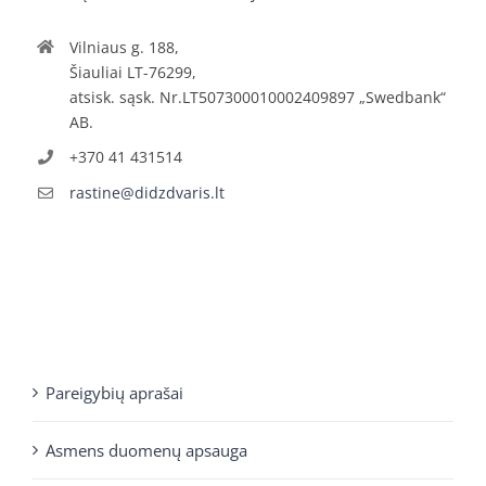
Vilniaus g. 188,
Šiauliai LT-76299,
atsisk. sąsk. Nr.LT507300010002409897 „Swedbank“
AB.
+370 41 431514
rastine@didzdvaris.lt
Pareigybių aprašai
Asmens duomenų apsauga