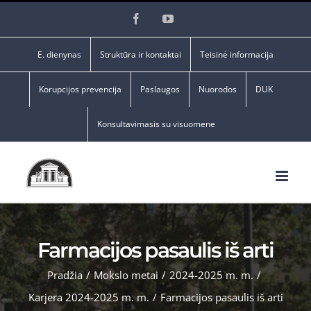
Skip
Facebook
YouTube
to
content
E. dienynas
Struktūra ir kontaktai
Teisinė informacija
Korupcijos prevencija
Paslaugos
Nuorodos
DUK
Konsultavimasis su visuomene
Farmacijos pasaulis iš arti
Pradžia
/
Mokslo metai
/
2024-2025 m. m.
/
Karjera 2024-2025 m. m.
/
Farmacijos pasaulis iš arti