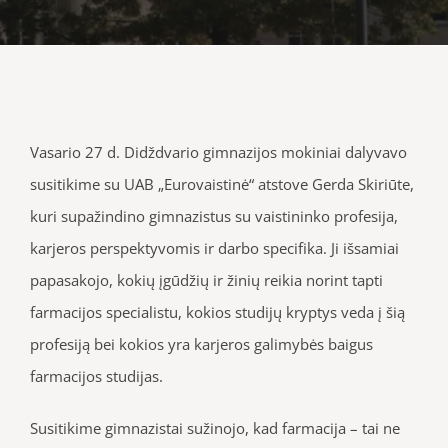
Vasario 27 d. Didždvario gimnazijos mokiniai dalyvavo
susitikime su UAB „Eurovaistinė“ atstove Gerda Skiriūte,
kuri supažindino gimnazistus su vaistininko profesija,
karjeros perspektyvomis ir darbo specifika. Ji išsamiai
papasakojo, kokių įgūdžių ir žinių reikia norint tapti
farmacijos specialistu, kokios studijų kryptys veda į šią
profesiją bei kokios yra karjeros galimybės baigus
farmacijos studijas.
Susitikime gimnazistai sužinojo, kad farmacija – tai ne