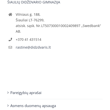
ŠIAULIŲ DIDŽDVARIO GIMNAZIJA
Vilniaus g. 188,
Šiauliai LT-76299,
atsisk. sąsk. Nr.LT507300010002409897 „Swedbank“
AB.
+370 41 431514
rastine@didzdvaris.lt
Pareigybių aprašai
Asmens duomenų apsauga