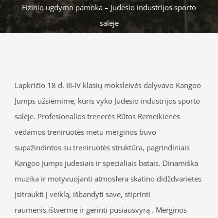
Fizinio ugdymo pamoka – Judesio industrijos sporto
salėje
Lapkričio 18 d. III-IV klasių moksleivės dalyvavo Kangoo
Jumps užsiėmime, kuris vyko Judesio industrijos sporto
salėje. Profesionalios trenerės Rūtos Remeikienės
vedamos treniruotės metu merginos buvo
supažindintos su treniruotės struktūra, pagrindiniais
Kangoo Jumps judesiais ir specialiais batais. Dinamiška
muzika ir motyvuojanti atmosfera skatino didždvarietes
įsitraukti į veiklą, išbandyti save, stiprinti
raumenis,ištvermę ir gerinti pusiausvyrą . Merginos