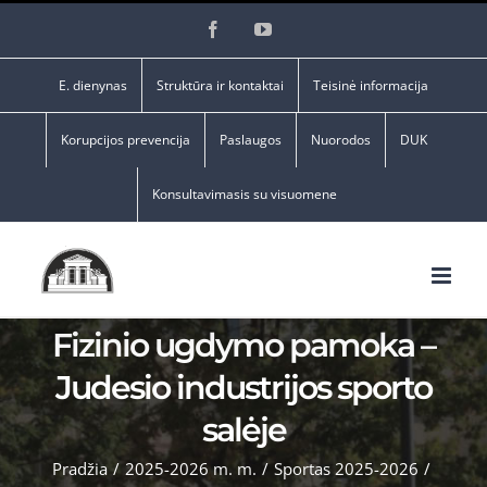
Skip
Facebook
YouTube
to
content
E. dienynas
Struktūra ir kontaktai
Teisinė informacija
Korupcijos prevencija
Paslaugos
Nuorodos
DUK
Konsultavimasis su visuomene
Fizinio ugdymo pamoka –
Judesio industrijos sporto
salėje
Pradžia
/
2025-2026 m. m.
/
Sportas 2025-2026
/