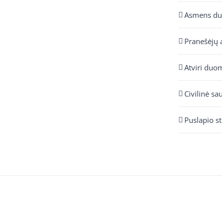
Asmens d
Pranešėjų 
Atviri duo
Civilinė sa
Puslapio s