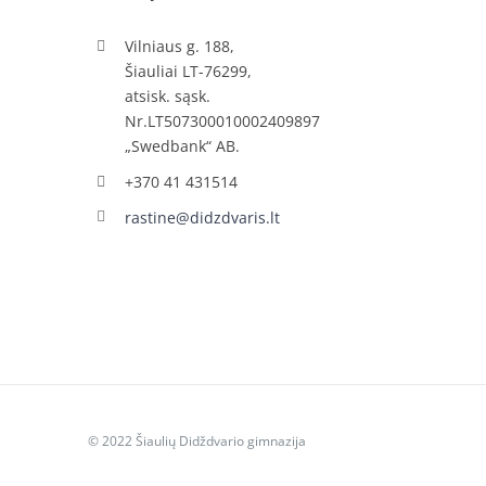
Vilniaus g. 188,
Šiauliai LT-76299,
atsisk. sąsk.
Nr.LT507300010002409897
„Swedbank“ AB.
+370 41 431514
rastine@didzdvaris.lt
© 2022 Šiaulių Didždvario gimnazija