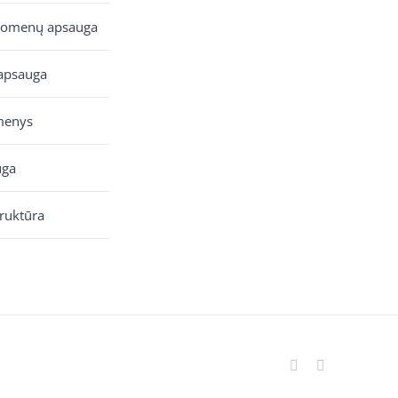
uomenų apsauga
apsauga
menys
uga
truktūra
Facebook
YouTube