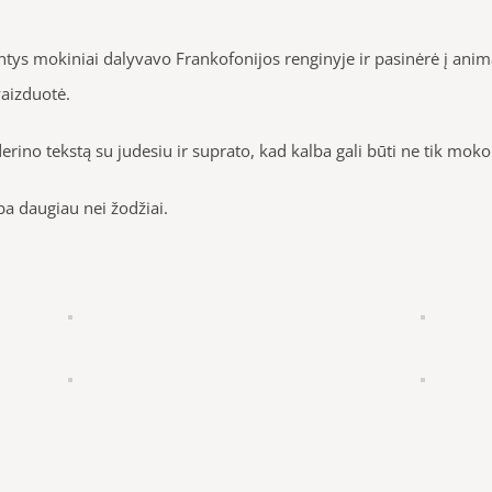
ys mokiniai dalyvavo Frankofonijos renginyje ir pasinėrė į animac
vaizduotė.
ino tekstą su judesiu ir suprato, kad kalba gali būti ne tik moko
ba daugiau nei žodžiai.