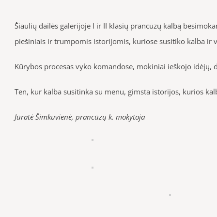
Šiaulių dailės galerijoje I ir II klas
ių prancūzų kalbą besimokant
piešiniais ir trumpomis istorijomis, kuriose susitiko kalba ir 
Kūrybos procesas vyko komandose, mokiniai ieškojo idėjų, der
Ten, kur kalba susitinka su menu, gimsta istorijos, kurios kal
Jūratė Šimkuvienė, prancūzų k. mokytoja