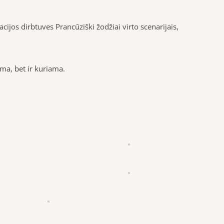
ijos dirbtuves Prancūziški žodžiai virto scenarijais,
ma, bet ir kuriama.