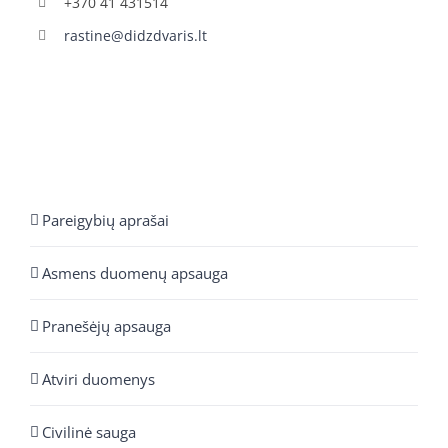
+370 41 431514
rastine@didzdvaris.lt
Pareigybių aprašai
Asmens duomenų apsauga
Pranešėjų apsauga
Atviri duomenys
Civilinė sauga