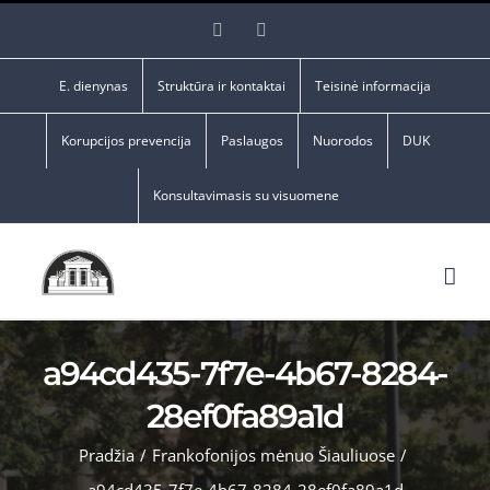
Skip
Facebook
YouTube
to
content
E. dienynas
Struktūra ir kontaktai
Teisinė informacija
Korupcijos prevencija
Paslaugos
Nuorodos
DUK
Konsultavimasis su visuomene
a94cd435-7f7e-4b67-8284-
28ef0fa89a1d
Pradžia
/
Frankofonijos mėnuo Šiauliuose
/
a94cd435-7f7e-4b67-8284-28ef0fa89a1d