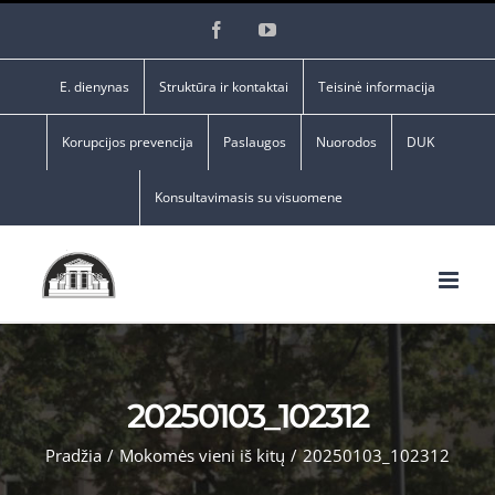
Skip
Facebook
YouTube
to
content
E. dienynas
Struktūra ir kontaktai
Teisinė informacija
Korupcijos prevencija
Paslaugos
Nuorodos
DUK
Konsultavimasis su visuomene
20250103_102312
Pradžia
/
Mokomės vieni iš kitų
/
20250103_102312