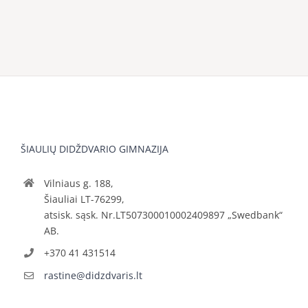
ŠIAULIŲ DIDŽDVARIO GIMNAZIJA
Vilniaus g. 188,
Šiauliai LT-76299,
atsisk. sąsk. Nr.LT507300010002409897 „Swedbank“
AB.
+370 41 431514
rastine@didzdvaris.lt