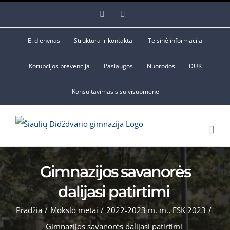
Skip
Facebook
YouTube
to
content
E. dienynas
Struktūra ir kontaktai
Teisinė informacija
Korupcijos prevencija
Paslaugos
Nuorodos
DUK
Konsultavimasis su visuomene
Gimnazijos savanorės
dalijasi patirtimi
Pradžia
/
Mokslo metai
/
2022-2023 m. m.
,
ESK 2023
/
Gimnazijos savanorės dalijasi patirtimi