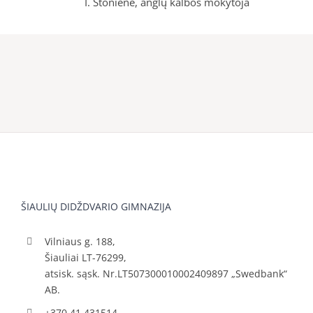
I. Stonienė, anglų kalbos mokytoja
ŠIAULIŲ DIDŽDVARIO GIMNAZIJA
Vilniaus g. 188,
Šiauliai LT-76299,
atsisk. sąsk. Nr.LT507300010002409897 „Swedbank“
AB.
+370 41 431514