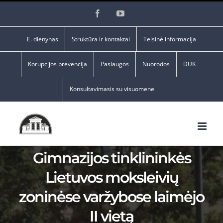
Skip
Facebook
YouTube
to
content
E. dienynas
Struktūra ir kontaktai
Teisinė informacija
Korupcijos prevencija
Paslaugos
Nuorodos
DUK
Konsultavimasis su visuomene
Gimnazijos tinklininkės
Lietuvos moksleivių
zoninėse varžybose laimėjo
II vietą