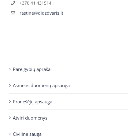
+370 41 431514
rastine@didzdvaris.lt
Pareigybių aprašai
Asmens duomenų apsauga
Pranešėjų apsauga
Atviri duomenys
Civilinė sauga