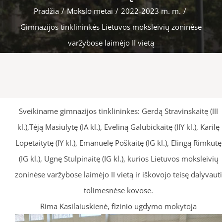
Pradžia
/
Mokslo metai
/
2022-2023 m. m.
/
Gimnazijos tinklininkės Lietuvos moksleivių zoninėse
varžybose laimėjo II vietą
Sveikiname gimnazijos tinklininkes: Gerdą Stravinskaitę (III
kl.),Tėją Masiulytę (IA kl.), Eveliną Galubickaitę (IIY kl.), Karilę
Lopetaitytę (IY kl.), Emanuelę Poškaitę (IG kl.), Elingą Rimkutę
(IG kl.), Ugnę Stulpinaitę (IG kl.), kurios Lietuvos moksleivių
zoninėse varžybose laimėjo II vietą ir iškovojo teisę dalyvauti
tolimesnėse kovose.
Rima Kasilaiuskienė, fizinio ugdymo mokytoja