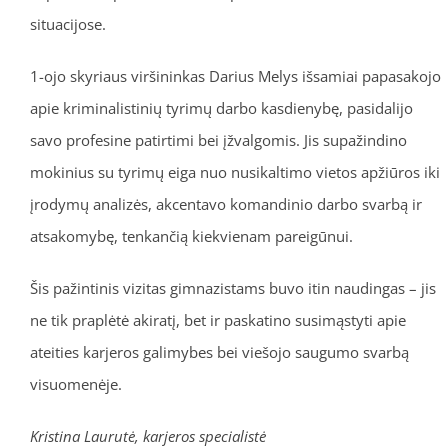
situacijose.
1-ojo skyriaus viršininkas Darius Melys išsamiai papasakojo
apie kriminalistinių tyrimų darbo kasdienybę, pasidalijo
savo profesine patirtimi bei įžvalgomis. Jis supažindino
mokinius su tyrimų eiga nuo nusikaltimo vietos apžiūros iki
įrodymų analizės, akcentavo komandinio darbo svarbą ir
atsakomybę, tenkančią kiekvienam pareigūnui.
Šis pažintinis vizitas gimnazistams buvo itin naudingas – jis
ne tik praplėtė akiratį, bet ir paskatino susimąstyti apie
ateities karjeros galimybes bei viešojo saugumo svarbą
visuomenėje.
Kristina Laurutė, karjeros specialistė