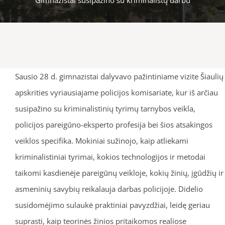
Sausio 28 d. gimnazistai dalyvavo pažintiniame vizite Šiaulių
apskrities vyriausiajame policijos komisariate, kur iš arčiau
susipažino su kriminalistinių tyrimų tarnybos veikla,
policijos pareigūno-eksperto profesija bei šios atsakingos
veiklos specifika. Mokiniai sužinojo, kaip atliekami
kriminalistiniai tyrimai, kokios technologijos ir metodai
taikomi kasdienėje pareigūnų veikloje, kokių žinių, įgūdžių ir
asmeninių savybių reikalauja darbas policijoje. Didelio
susidomėjimo sulaukė praktiniai pavyzdžiai, leidę geriau
suprasti, kaip teorinės žinios pritaikomos realiose