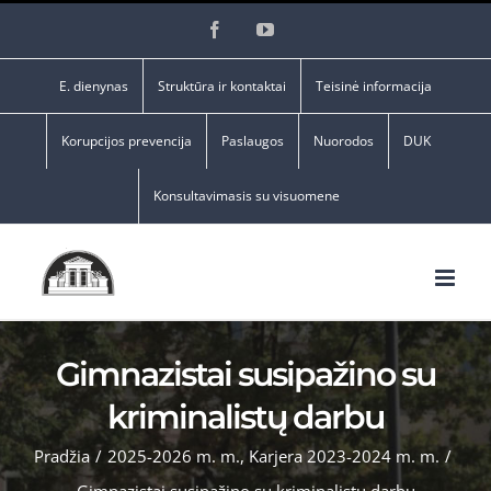
Skip
Facebook
YouTube
to
content
E. dienynas
Struktūra ir kontaktai
Teisinė informacija
Korupcijos prevencija
Paslaugos
Nuorodos
DUK
Konsultavimasis su visuomene
Gimnazistai susipažino su
kriminalistų darbu
Pradžia
/
2025-2026 m. m.
,
Karjera 2023-2024 m. m.
/
Gimnazistai susipažino su kriminalistų darbu