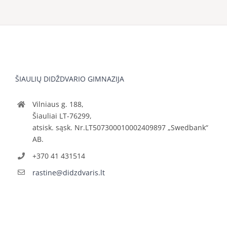
ŠIAULIŲ DIDŽDVARIO GIMNAZIJA
Vilniaus g. 188,
Šiauliai LT-76299,
atsisk. sąsk. Nr.LT507300010002409897 „Swedbank“
AB.
+370 41 431514
rastine@didzdvaris.lt