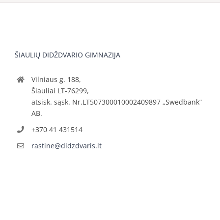
ŠIAULIŲ DIDŽDVARIO GIMNAZIJA
Vilniaus g. 188,
Šiauliai LT-76299,
atsisk. sąsk. Nr.LT507300010002409897 „Swedbank“
AB.
+370 41 431514
rastine@didzdvaris.lt