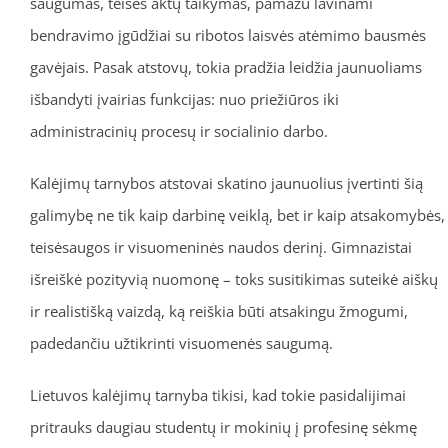
saugumas, teisės aktų taikymas, pamažu lavinami
bendravimo įgūdžiai su ribotos laisvės atėmimo bausmės
gavėjais. Pasak atstovų, tokia pradžia leidžia jaunuoliams
išbandyti įvairias funkcijas: nuo priežiūros iki
administracinių procesų ir socialinio darbo.
Kalėjimų tarnybos atstovai skatino jaunuolius įvertinti šią
galimybę ne tik kaip darbinę veiklą, bet ir kaip atsakomybės,
teisėsaugos ir visuomeninės naudos derinį. Gimnazistai
išreiškė pozityvią nuomonę – toks susitikimas suteikė aiškų
ir realistišką vaizdą, ką reiškia būti atsakingu žmogumi,
padedančiu užtikrinti visuomenės saugumą.
Lietuvos kalėjimų tarnyba tikisi, kad tokie pasidalijimai
pritrauks daugiau studentų ir mokinių į profesinę sėkmę