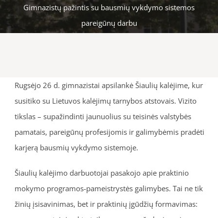
Gimnazistų pažintis su bausmių vykdymo sistemos
pareigūnų darbu
Rugsėjo 26 d. gimnazistai apsilankė Šiaulių kalėjime, kur
susitiko su Lietuvos kalėjimų tarnybos atstovais. Vizito
tikslas – supažindinti jaunuolius su teisinės valstybės
pamatais, pareigūnų profesijomis ir galimybėmis pradėti
karjerą bausmių vykdymo sistemoje.
Šiaulių kalėjimo darbuotojai pasakojo apie praktinio
mokymo programos-pameistrystės galimybes. Tai ne tik
žinių įsisavinimas, bet ir praktinių įgūdžių formavimas: