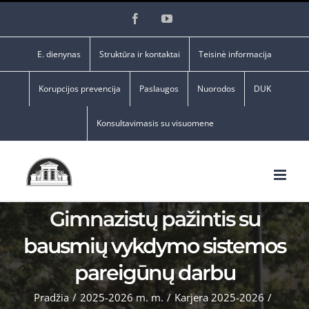
Skip
Facebook
YouTube
to
content
E. dienynas
Struktūra ir kontaktai
Teisinė informacija
Korupcijos prevencija
Paslaugos
Nuorodos
DUK
Konsultavimasis su visuomene
Gimnazistų pažintis su
bausmių vykdymo sistemos
pareigūnų darbu
Pradžia
/
2025-2026 m. m.
/
Karjera 2025-2026
/