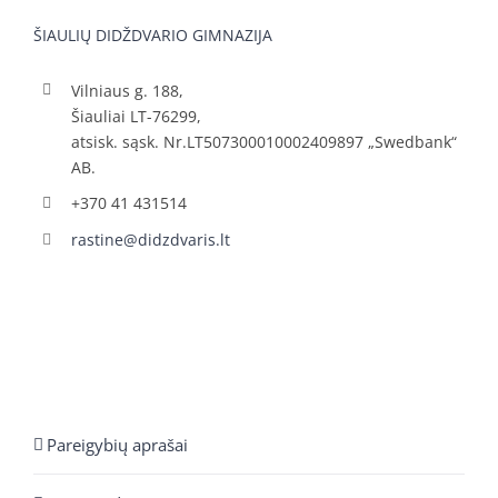
ŠIAULIŲ DIDŽDVARIO GIMNAZIJA
Vilniaus g. 188,
Šiauliai LT-76299,
atsisk. sąsk. Nr.LT507300010002409897 „Swedbank“
AB.
+370 41 431514
rastine@didzdvaris.lt
Pareigybių aprašai