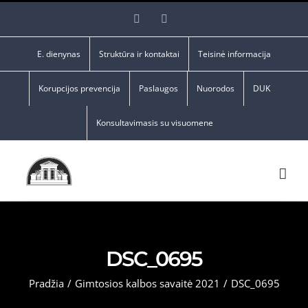
Skip
Facebook
YouTube
to
content
E. dienynas
Struktūra ir kontaktai
Teisinė informacija
Korupcijos prevencija
Paslaugos
Nuorodos
DUK
Konsultavimasis su visuomene
DSC_0695
Pradžia
/
Gimtosios kalbos savaitė 2021
/
DSC_0695