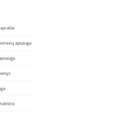
 aprašai
uomenų apsauga
apsauga
menys
uga
truktūra