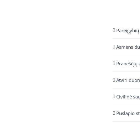
Pareigybių
Asmens d
Pranešėjų 
Atviri duo
Civilinė sa
Puslapio s