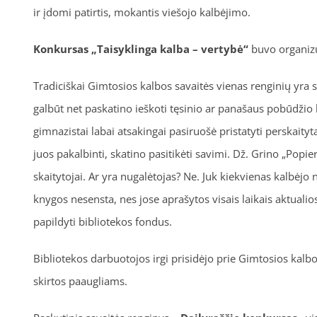
ir įdomi patirtis, mokantis viešojo kalbėjimo.
Konkursas „Taisyklinga kalba – vertybė“
buvo organizu
Tradiciškai Gimtosios kalbos savaitės vienas renginių yra s
galbūt net paskatino ieškoti tęsinio ar panašaus pobūdžio 
gimnazistai labai atsakingai pasiruošė pristatyti perskaity
juos pakalbinti, skatino pasitikėti savimi. Dž. Grino „Popie
skaitytojai. Ar yra nugalėtojas? Ne. Juk kiekvienas kalbėj
knygos nesensta, nes jose aprašytos visais laikais aktual
papildyti bibliotekos fondus.
Bibliotekos darbuotojos irgi prisidėjo prie Gimtosios kalb
skirtos paaugliams.