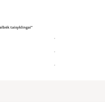
albėk taisyklingai“