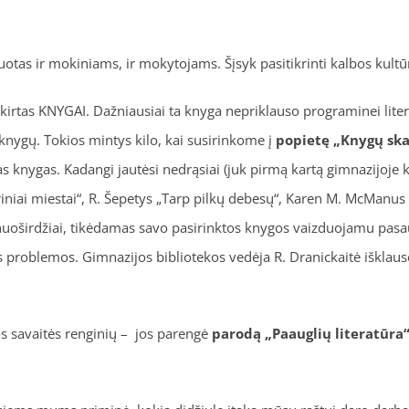
otas ir mokiniams, ir mokytojams. Šįsyk pasitikrinti kalbos kult
kirtas KNYGAI. Dažniausiai ta knyga nepriklauso programinei literat
knygų. Tokios mintys kilo, kai susirinkome į
popietę „Knygų skai
tas knygas. Kadangi jautėsi nedrąsiai (juk pirmą kartą gimnazijoje 
riniai miestai“, R. Šepetys „Tarp pilkų debesų“, Karen M. McManus „
o nuoširdžiai, tikėdamas savo pasirinktos knygos vaizduojamu pasau
ios problemos. Gimnazijos bibliotekos vedėja R. Dranickaitė iškla
os savaitės renginių – jos parengė
parodą „Paauglių literatūra