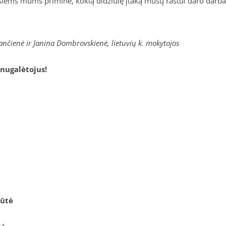
iems mums priminė, kokią didžiulę įtaką mūsų raštui daro darbas 
ančienė ir Janina Dombrovskienė, lietuvių k. mokytojos
nugalėtojus!
iūtė