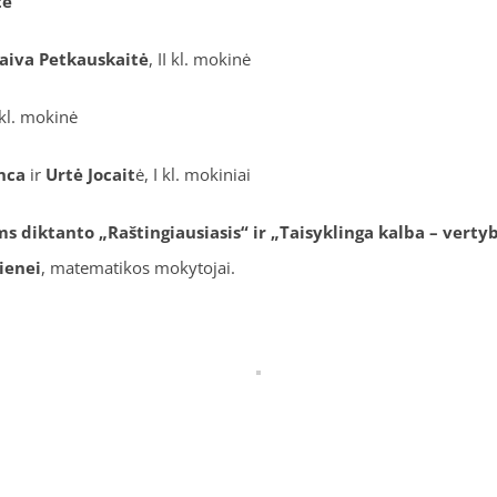
tė
aiva Petkauskaitė
, II kl. mokinė
 kl. mokinė
anca
ir
Urtė Jocait
ė, I kl. mokiniai
diktanto „Raštingiausiasis“ ir „Taisyklinga kalba – vert
ienei
, matematikos mokytojai.