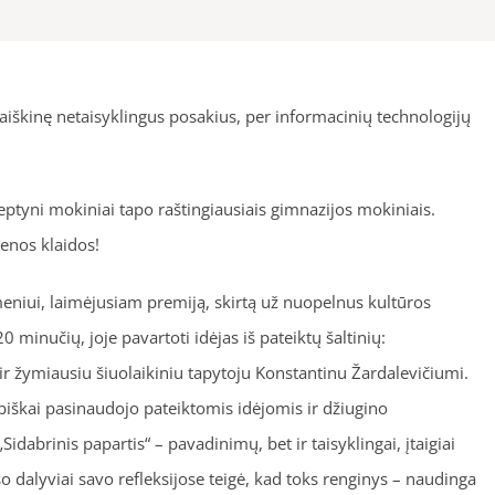
iaiškinę netaisyklingus posakius, per informacinių technologijų
eptyni mokiniai tapo raštingiausiais gimnazijos mokiniais.
ienos klaidos!
meniui, laimėjusiam premiją, skirtą už nuopelnus kultūros
 minučių, joje pavartoti idėjas iš pateiktų šaltinių:
ir žymiausiu šiuolaikiniu tapytoju Konstantinu Žardalevičiumi.
biškai pasinaudojo pateiktomis idėjomis ir džiugino
idabrinis papartis“ – pavadinimų, bet ir taisyklingai, įtaigiai
dalyviai savo refleksijose teigė, kad toks renginys – naudinga