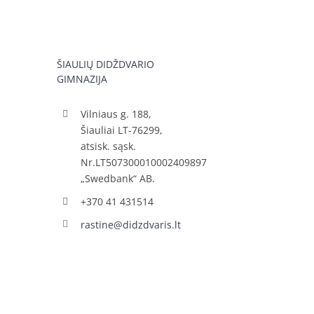
ŠIAULIŲ DIDŽDVARIO
GIMNAZIJA
Vilniaus g. 188,
Šiauliai LT-76299,
atsisk. sąsk.
Nr.LT507300010002409897
„Swedbank“ AB.
+370 41 431514
rastine@didzdvaris.lt