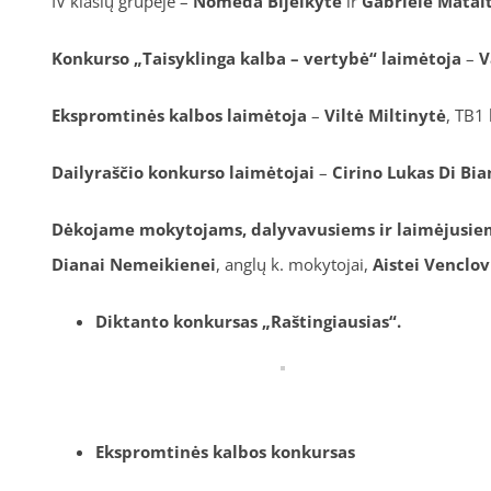
IV klasių grupėje –
Nomeda Bijeikytė
ir
Gabrielė Matai
Konkurso „Taisyklinga kalba – vertybė“ laimėtoja
–
V
Ekspromtinės kalbos laimėtoja
–
Viltė Miltinytė
, TB1
Dailyraščio konkurso laimėtojai
–
Cirino Lukas Di Bi
Dėkojame mokytojams, dalyvavusiems ir laimėjusiems 
Dianai Nemeikienei
, anglų k. mokytojai,
Aistei Venclov
Diktanto konkursas „Raštingiausias“.
Ekspromtinės kalbos konkursas