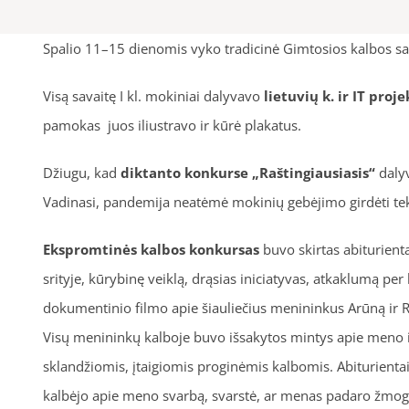
Spalio 11–15 dienomis vyko tradicinė Gimtosios kalbos sa
Visą savaitę I kl. mokiniai dalyvavo
lietuvių k. ir IT proj
pamokas juos iliustravo ir kūrė plakatus.
Džiugu, kad
diktanto konkurse „Raštingiausiasis“
dalyv
Vadinasi, pandemija neatėmė mokinių gebėjimo girdėti tekst
Ekspromtinės kalbos konkursas
buvo skirtas abiturient
srityje, kūrybinę veiklą, drąsias iniciatyvas, atkaklumą per
dokumentinio filmo apie šiauliečius menininkus Arūną ir Re
Visų menininkų kalboje buvo išsakytos mintys apie meno ir
sklandžiomis, įtaigiomis proginėmis kalbomis. Abiturientai s
kalbėjo apie meno svarbą, svarstė, ar menas padaro žmogų 