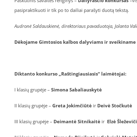
Paskutinis savaitės renginys –
Dailyraščio konkursas
–vis
pasipraktikuoti ir tik po to dailiai parašyti duotą tekstą.
Audronė Saldauskienė, direktoriaus pavaduotoja, Jolanta Val
Dėkojame Gimtosios kalbos dalyviams ir sveikiname 
Diktanto konkurso „Raštingiausiasis“ laimėtojai:
I klasių grupėje –
Simona Sabaliauskytė
II klasių grupėje –
Greta Jokimčiūtė
ir
Deivė Stočkutė
III klasių grupėje –
Deimantė Sitnikaitė
ir
Elzė Šleževič