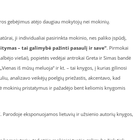
ūros gebėjimus atėjo daugiau mokytojų nei mokinių.
ūrai, ji individualiai pasirinkta mokinio, nes paliko įspūdį,
tymas – tai galimybė pažinti pasaulį ir save“
. Pirmokai
kalbėjo viešai), popietės vedėjai antrokai Greta ir Simas bandė
Vienas iš mūsų meluoja“ ir kt. – tai knygos, į kurias gilinosi
liu, analizavo veikėjų poelgių priežastis, akcentavo, kad
usė mokinių pristatymus ir pažadėjo bent keliomis knygomis
“
. Parodoje eksponuojamos lietuvių ir užsienio autorių knygos,