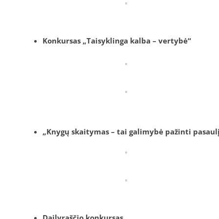
Konkursas „Taisyklinga kalba – vertybė“
„Knygų skaitymas – tai galimybė pažinti pasaulį
Dailyraščio konkursas