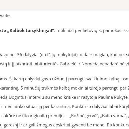
vaitė.
ekte „Kalbėk taisyklingai!”
: mokiniai per lietuvių k. pamokas išs
avo net 36 dalyviai (du iš jų mokytojai), o dar smagiau, kad net s
ą ir jį atkartoti. Abiturientės Gabrielė ir Nomeda nepadarė nė v
ams. Šį kartą dalyviai gavo užduotį parengti sveikinimo kalbą as
 karantiną. 5 minučių trukmės kalbą mokiniai turėjo parengti per 20
dą Uogintus, interviu su meno kritike ir rašytoja Paulina Pukyte 
 menininko situaciją per karantiną. Konkurso dalyviai labai kūry
ukūrė ne tik originalių premijų – „Rožinė gervė“, „Balta varna“, „S
geresnį ir ar gali žmogus apskritai gyventi be meno. Po konkurso 