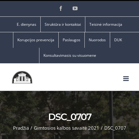
Skip
Facebook
YouTube
to
content
E. dienynas
Struktūra ir kontaktai
Teisinė informacija
Korupcijos prevencija
Paslaugos
Nuorodos
DUK
Konsultavimasis su visuomene
DSC_0707
Pradžia
/
Gimtosios kalbos savaitė 2021
/
DSC_0707