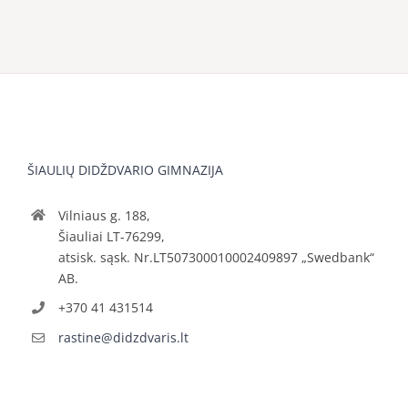
ŠIAULIŲ DIDŽDVARIO GIMNAZIJA
Vilniaus g. 188,
Šiauliai LT-76299,
atsisk. sąsk. Nr.LT507300010002409897 „Swedbank“
AB.
+370 41 431514
rastine@didzdvaris.lt