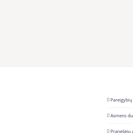
Pareigybių
Asmens d
Pranešėjų 