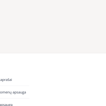
 aprašai
uomenų apsauga
apsauga