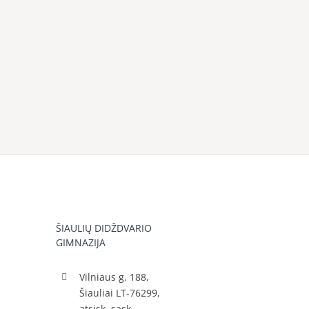
ŠIAULIŲ DIDŽDVARIO
GIMNAZIJA
Vilniaus g. 188,
Šiauliai LT-76299,
atsisk. sąsk.