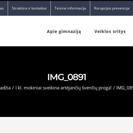
nas
Struktūra ir kontaktai
Teisinė informacija
Korupcijos prevencija
Apie gimnaziją
Veiklos sritys
IMG_0891
adžia
/
I kl. mokiniai sveikina artėjančių švenčių proga!
/
IMG_08