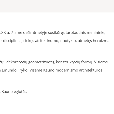
– „XX a. 7-ame dešimtmetyje susikūręs tarptautinis menininkų,
ir disciplinas, siekęs atsitiktinumo, nuotykio, atmetęs heroizmą
ruožų: dekoratyvių geometrizuotų, konstruktyvių formų. Visiems
tame Emundo Fryko. Visame Kauno modernizmo architektūros
s Kauno eglutės.