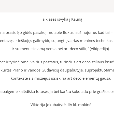
II a klasės išvyka į Kauną
iena prasidėjo gidės pasakojimu apie fluxus, sužinojome, kad tai 
entavęs ir ieškojęs galimybių sujungti įvairias menines technikas 
ir su menu siejamą verslą bei art deco stilių“ (Vikipedija).
et ir tyrinėjome įvairius pastatus, turinčius art deco stiliaus b
s įkurtas Prano ir Vandos Gudavičių daugiabutyje, suprojektuo
kontekste šis muziejus išsiskiria art deco elementų gausa.
abaigėme kalėdiška fotosesija bei karštu šokoladu prie gražiosio
Viktorija Jokubaitytė, IIA kl. mokinė