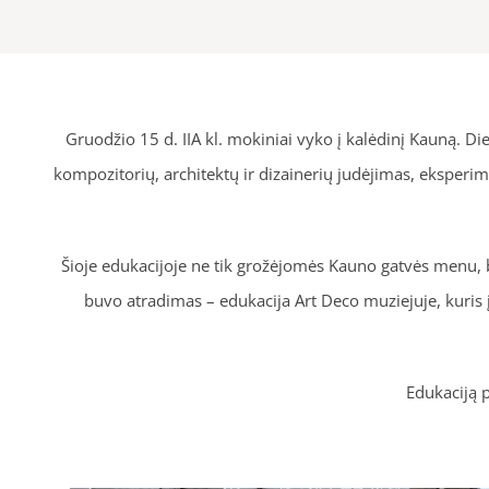
Gruodžio 15 d. IIA kl. mokiniai vyko į kalėdinį Kauną. D
kompozitorių, architektų ir dizainerių judėjimas, eksperim
Šioje edukacijoje ne tik grožėjomės Kauno gatvės menu, b
buvo atradimas – edukacija Art Deco muziejuje, kuri
Edukaciją p