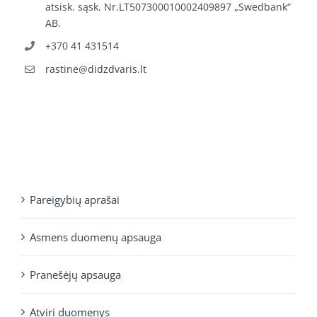
atsisk. sąsk. Nr.LT507300010002409897 „Swedbank“
AB.
+370 41 431514
rastine@didzdvaris.lt
Pareigybių aprašai
Asmens duomenų apsauga
Pranešėjų apsauga
Atviri duomenys