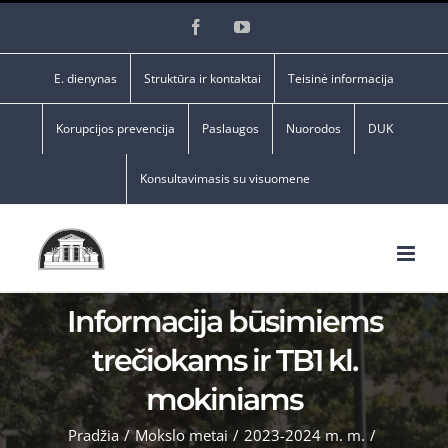
Skip
Facebook
YouTube
to
content
E. dienynas
Struktūra ir kontaktai
Teisinė informacija
Korupcijos prevencija
Paslaugos
Nuorodos
DUK
Konsultavimasis su visuomene
Informacija būsimiems
trečiokams ir TB1 kl.
mokiniams
Pradžia
/
Mokslo metai
/
2023-2024 m. m.
/