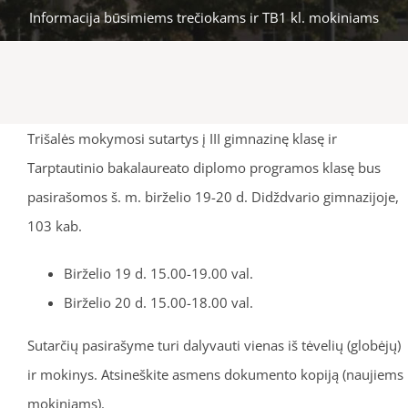
Informacija būsimiems trečiokams ir TB1 kl. mokiniams
Trišalės mokymosi sutartys į III gimnazinę klasę ir
Tarptautinio bakalaureato diplomo programos klasę bus
pasirašomos š. m. birželio 19-20 d. Didždvario gimnazijoje,
103 kab.
Birželio 19 d. 15.00-19.00 val.
Birželio 20 d. 15.00-18.00 val.
Sutarčių pasirašyme turi dalyvauti vienas iš tėvelių (globėjų)
ir mokinys. Atsineškite asmens dokumento kopiją (naujiems
mokiniams).