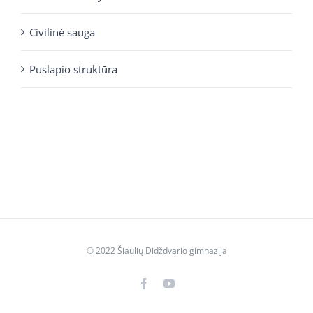
Civilinė sauga
Puslapio struktūra
© 2022 Šiaulių Didždvario gimnazija
Facebook
YouTube