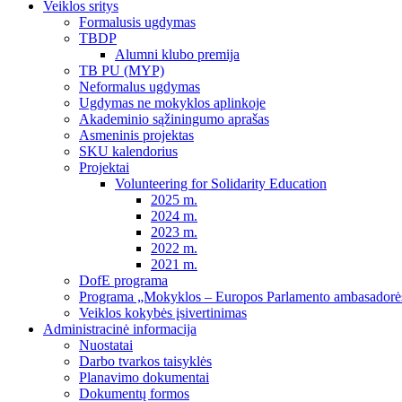
Veiklos sritys
Formalusis ugdymas
TBDP
Alumni klubo premija
TB PU (MYP)
Neformalus ugdymas
Ugdymas ne mokyklos aplinkoje
Akademinio sąžiningumo aprašas
Asmeninis projektas
SKU kalendorius
Projektai
Volunteering for Solidarity Education
2025 m.
2024 m.
2023 m.
2022 m.
2021 m.
DofE programa
Programa „Mokyklos – Europos Parlamento ambasadorė
Veiklos kokybės įsivertinimas
Administracinė informacija
Nuostatai
Darbo tvarkos taisyklės
Planavimo dokumentai
Dokumentų formos