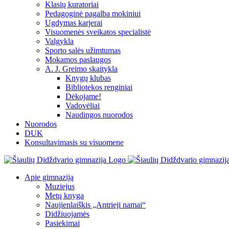
Klasių kuratoriai
Pedagoginė pagalba mokiniui
Ugdymas karjerai
Visuomenės sveikatos specialistė
Valgykla
Sporto salės užimtumas
Mokamos paslaugos
A. J. Greimo skaitykla
Knygų klubas
Bibliotekos renginiai
Dėkojame!
Vadovėliai
Naudingos nuorodos
Nuorodos
DUK
Konsultavimasis su visuomene
Apie gimnaziją
Muziejus
Metų knyga
Naujienlaiškis „Antrieji namai“
Didžiuojamės
Pasiekimai