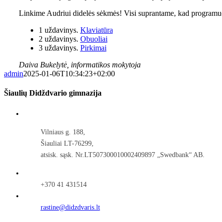
Linkime Audriui didelės sėkmės! Visi suprantame, kad programuo
1 uždavinys.
Klaviatūra
2 uždavinys.
Obuoliai
3 uždavinys.
Pirkimai
Daiva Bukelytė, informatikos mokytoja
admin
2025-01-06T10:34:23+02:00
Šiaulių Didždvario gimnazija
Vilniaus g. 188,
Šiauliai LT-76299,
atsisk. sąsk. Nr.LT507300010002409897 „Swedbank“ AB.
+370 41 431514
rastine@didzdvaris.lt