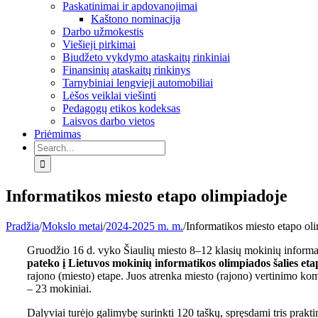
Paskatinimai ir apdovanojimai
Kaštono nominacija
Darbo užmokestis
Viešieji pirkimai
Biudžeto vykdymo ataskaitų rinkiniai
Finansinių ataskaitų rinkinys
Tarnybiniai lengvieji automobiliai
Lėšos veiklai viešinti
Pedagogų etikos kodeksas
Laisvos darbo vietos
Priėmimas
Search
for:
Informatikos miesto etapo olimpiadoje
Pradžia
/
Mokslo metai
/
2024-2025 m. m.
/
Informatikos miesto etapo ol
Gruodžio 16 d. vyko Šiaulių miesto 8–12 klasių mokinių informat
pateko į Lietuvos mokinių informatikos olimpiados šalies eta
rajono (miesto) etape. Juos atrenka miesto (rajono) vertinimo ko
– 23 mokiniai.
Dalyviai turėjo galimybę surinkti 120 taškų, spręsdami tris prakti