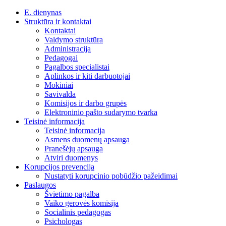
Skip
Facebook
YouTube
E. dienynas
to
Struktūra ir kontaktai
content
Kontaktai
Valdymo struktūra
Administracija
Pedagogai
Pagalbos specialistai
Aplinkos ir kiti darbuotojai
Mokiniai
Savivalda
Komisijos ir darbo grupės
Elektroninio pašto sudarymo tvarka
Teisinė informacija
Teisinė informacija
Asmens duomenų apsauga
Pranešėjų apsauga
Atviri duomenys
Korupcijos prevencija
Nustatyti korupcinio pobūdžio pažeidimai
Paslaugos
Švietimo pagalba
Vaiko gerovės komisija
Socialinis pedagogas
Psichologas