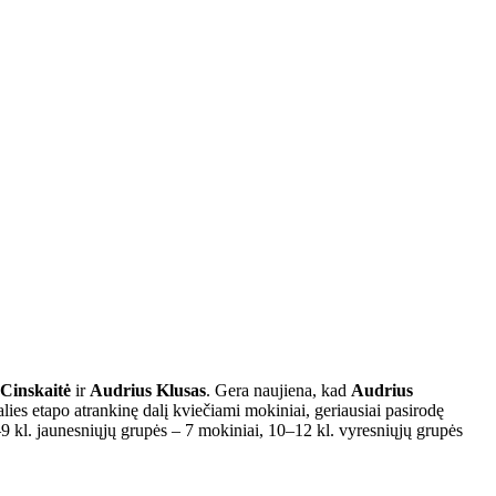
Cinskaitė
ir
Audrius Klusas
. Gera naujiena, kad
Audrius
alies etapo atrankinę dalį kviečiami mokiniai, geriausiai pasirodę
–9 kl. jaunesniųjų grupės – 7 mokiniai, 10–12 kl. vyresniųjų grupės