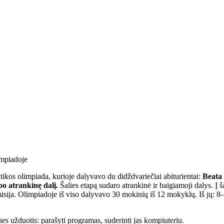
impiadoje
ikos olimpiada, kurioje dalyvavo du didždvariečiai abiturientai:
Beata 
po atrankinę dalį.
Šalies etapą sudaro atrankinė ir baigiamoji dalys. Į š
misija. Olimpiadoje iš viso dalyvavo 30 mokinių iš 12 mokyklų. Iš jų: 8
nes užduotis: parašyti programas, suderinti jas kompiuteriu.