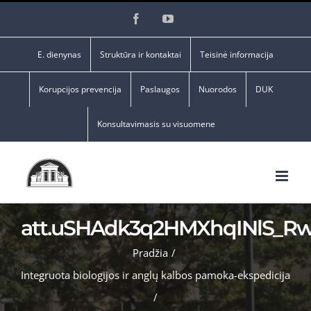
Skip
Facebook
YouTube
to
content
E. dienynas
Struktūra ir kontaktai
Teisinė informacija
Korupcijos prevencija
Paslaugos
Nuorodos
DUK
Konsultavimasis su visuomene
att.uSHAdk3q2HMXhqINlS_R
Pradžia
/
Integruota biologijos ir anglų kalbos pamoka-ekspedicija
/