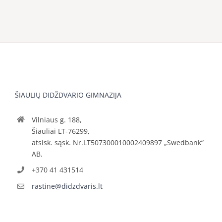
ŠIAULIŲ DIDŽDVARIO GIMNAZIJA
Vilniaus g. 188,
Šiauliai LT-76299,
atsisk. sąsk. Nr.LT507300010002409897 „Swedbank“
AB.
+370 41 431514
rastine@didzdvaris.lt