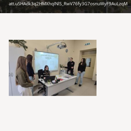
att.uSHAdk3q2HMXhqINlS_RwV76fy3G7osnuWyF9AuLzqM