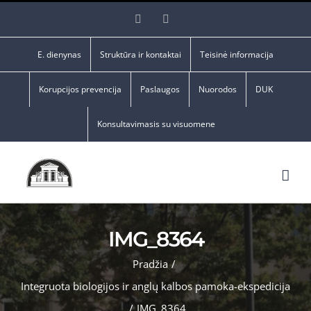
Skip
Facebook
YouTube
to
content
E. dienynas
Struktūra ir kontaktai
Teisinė informacija
Korupcijos prevencija
Paslaugos
Nuorodos
DUK
Konsultavimasis su visuomene
IMG_8364
Pradžia
/
Integruota biologijos ir anglų kalbos pamoka-ekspedicija
/
IMG_8364