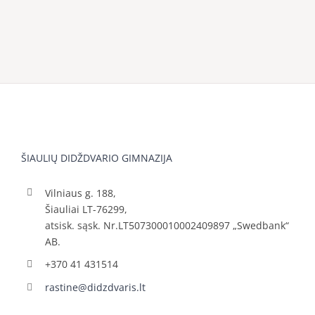
ŠIAULIŲ DIDŽDVARIO GIMNAZIJA
Vilniaus g. 188,
Šiauliai LT-76299,
atsisk. sąsk. Nr.LT507300010002409897 „Swedbank“
AB.
+370 41 431514
rastine@didzdvaris.lt