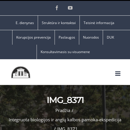
Skip
Facebook
YouTube
to
content
E. dienynas
Struktūra ir kontaktai
Teisinė informacija
Korupcijos prevencija
Paslaugos
Nuorodos
DUK
Konsultavimasis su visuomene
IMG_8371
Pradžia
/
Integruota biologijos ir anglų kalbos pamoka-ekspedicija
/
IMG_8371