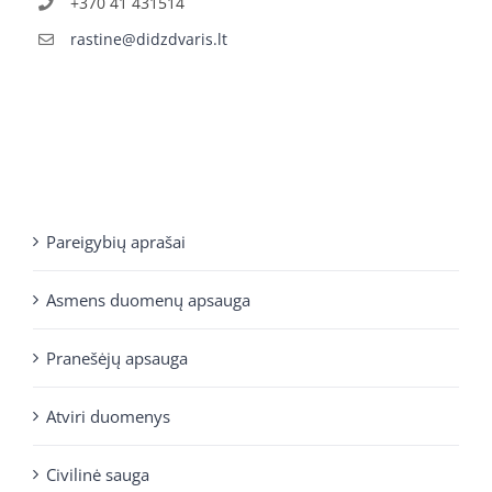
+370 41 431514
rastine@didzdvaris.lt
Pareigybių aprašai
Asmens duomenų apsauga
Pranešėjų apsauga
Atviri duomenys
Civilinė sauga