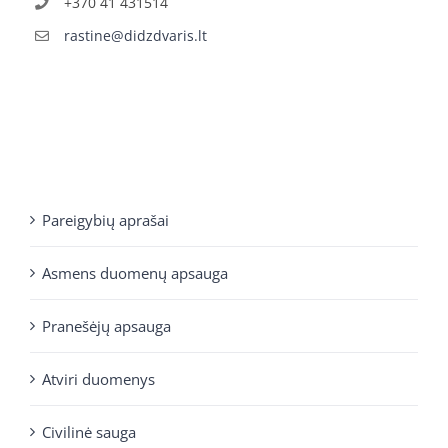
+370 41 431514
rastine@didzdvaris.lt
Pareigybių aprašai
Asmens duomenų apsauga
Pranešėjų apsauga
Atviri duomenys
Civilinė sauga