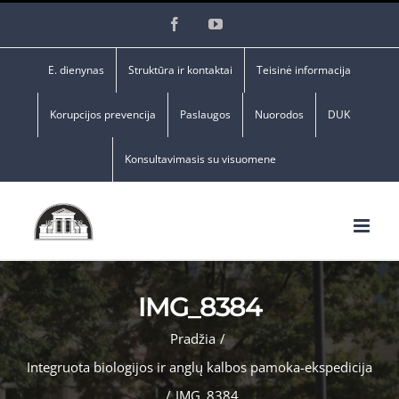
Skip
Facebook
YouTube
to
content
E. dienynas
Struktūra ir kontaktai
Teisinė informacija
Korupcijos prevencija
Paslaugos
Nuorodos
DUK
Konsultavimasis su visuomene
IMG_8384
Pradžia
/
Integruota biologijos ir anglų kalbos pamoka-ekspedicija
/
IMG_8384