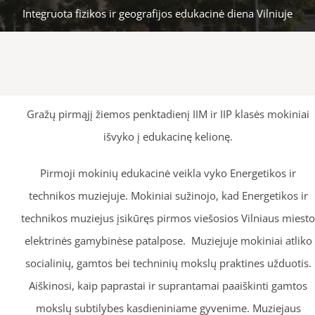
Integruota fizikos ir geografijos edukacinė diena Vilniuje
Gražų pirmąjį žiemos penktadienį IIM ir IIP klasės mokiniai
išvyko į edukacinę kelionę.
Pirmoji mokinių edukacinė veikla vyko Energetikos ir
technikos muziejuje. Mokiniai sužinojo, kad Energetikos ir
technikos muziejus įsikūręs pirmos viešosios Vilniaus miesto
elektrinės gamybinėse patalpose. Muziejuje mokiniai atliko
socialinių, gamtos bei techninių mokslų praktines užduotis.
Aiškinosi, kaip paprastai ir suprantamai paaiškinti gamtos
mokslų subtilybes kasdieniniame gyvenime. Muziejaus