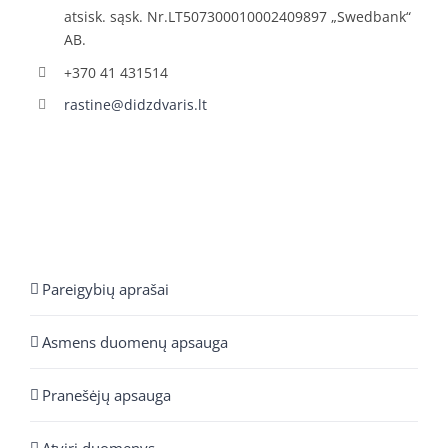
atsisk. sąsk. Nr.LT507300010002409897 „Swedbank“
AB.
+370 41 431514
rastine@didzdvaris.lt
Pareigybių aprašai
Asmens duomenų apsauga
Pranešėjų apsauga