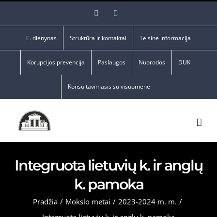
Skip
Facebook
YouTube
to
content
E. dienynas
Struktūra ir kontaktai
Teisinė informacija
Korupcijos prevencija
Paslaugos
Nuorodos
DUK
Konsultavimasis su visuomene
Integruota lietuvių k. ir anglų
k. pamoka
Pradžia
/
Mokslo metai
/
2023-2024 m. m.
/
Integruota lietuvių k. ir anglų k. pamoka