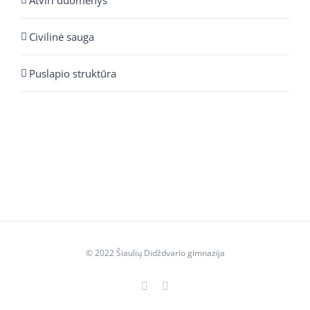
Atviri duomenys
Civilinė sauga
Puslapio struktūra
© 2022 Šiaulių Didždvario gimnazija
Facebook
YouTube