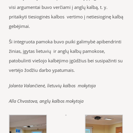
visi argumentai buvo verčiami į anglų kalbą, t. y.
pritaikyti tiesioginės kalbos vertimo į netiesioginę kalbą
gebėjimai.
Ši integruota pamoka buvo puiki galimybė apibendrinti
žinias, įgytas lietuvių ir anglų kalbų pamokose,
patobulinti viešojo kalbėjimo įgūdžius bei susipažinti su
vertėjo žodžiu darbo ypatumais.
Jolanta Valančienė, lietuvių kalbos mokytoja
Alla Chvostova, anglų kalbos mokytoja