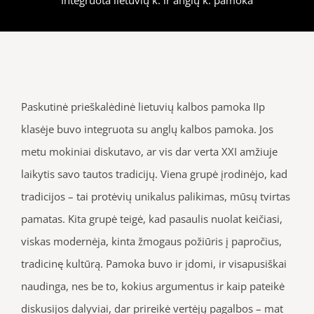
Paskutinė prieškalėdinė lietuvių kalbos pamoka IIp
klasėje buvo integruota su anglų kalbos pamoka. Jos
metu mokiniai diskutavo, ar vis dar verta XXI amžiuje
laikytis savo tautos tradicijų. Viena grupė įrodinėjo, kad
tradicijos – tai protėvių unikalus palikimas, mūsų tvirtas
pamatas. Kita grupė teigė, kad pasaulis nuolat keičiasi,
viskas modernėja, kinta žmogaus požiūris į papročius,
tradicinę kultūrą. Pamoka buvo ir įdomi, ir visapusiškai
naudinga, nes be to, kokius argumentus ir kaip pateikė
diskusijos dalyviai, dar prireikė vertėjų pagalbos – mat