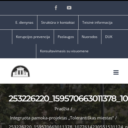
Skip
Facebook
YouTube
to
content
E. dienynas
Struktūra ir kontaktai
Teisinė informacija
Korupcijos prevencija
Paslaugos
Nuorodos
DUK
Konsultavimasis su visuomene
253226220_159570663011378_10
Pradžia
/
Integruota pamoka-projektas „Tolerantiškas miestas“
/
253226220_159570663011378_1077614230551531124_n