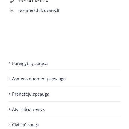
+370 41 431514
rastine@didzdvaris.lt
Pareigybių aprašai
Asmens duomenų apsauga
Pranešėjų apsauga
Atviri duomenys
Civilinė sauga