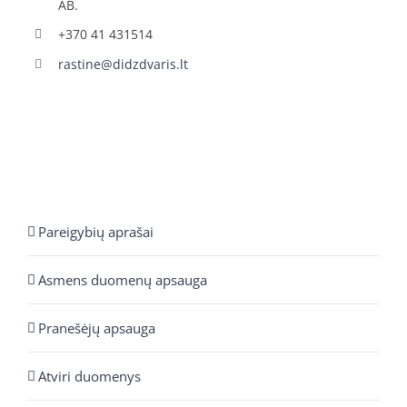
AB.
+370 41 431514
rastine@didzdvaris.lt
Pareigybių aprašai
Asmens duomenų apsauga
Pranešėjų apsauga
Atviri duomenys