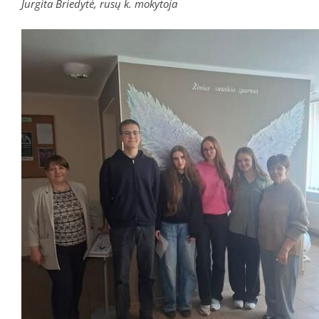
Jurgita Briedytė, rusų k. mokytoja