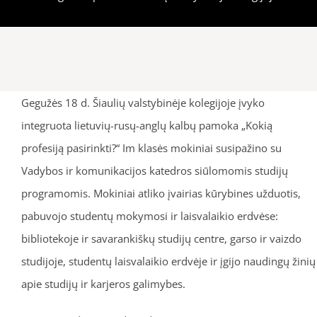
Gegužės 18 d. Šiaulių valstybinėje kolegijoje įvyko
integruota lietuvių
-rusų-anglų kalbų pamoka „Kokią
profesiją pasirinkti?“ Im klasės mokiniai susipažino su
Vadybos ir komunikacijos katedros siūlomomis studijų
programomis. Mokiniai atliko įvairias kūrybines užduotis,
pabuvojo studentų mokymosi ir laisvalaikio erdvėse:
bibliotekoje ir savarankiškų studijų centre, garso ir vaizdo
studijoje, studentų laisvalaikio erdvėje ir įgijo naudingų žinių
apie studijų ir karjeros galimybes.