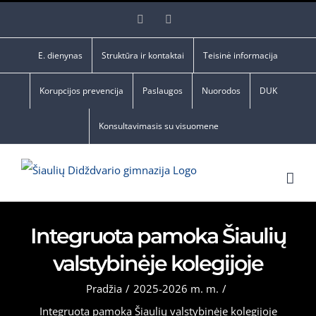
Skip
Facebook
YouTube
to
content
E. dienynas
Struktūra ir kontaktai
Teisinė informacija
Korupcijos prevencija
Paslaugos
Nuorodos
DUK
Konsultavimasis su visuomene
Integruota pamoka Šiaulių
valstybinėje kolegijoje
Pradžia
/
2025-2026 m. m.
/
Integruota pamoka Šiaulių valstybinėje kolegijoje