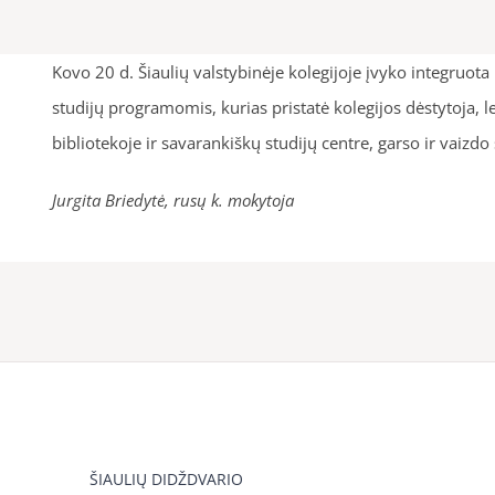
Kovo 20 d. Šiaulių valstybinėje kolegijoje įvyko integruot
studijų programomis, kurias pristatė kolegijos dėstytoja, l
bibliotekoje ir savarankiškų studijų centre, garso ir vaizdo 
Jurgita Briedytė, rusų k. mokytoja
ŠIAULIŲ DIDŽDVARIO