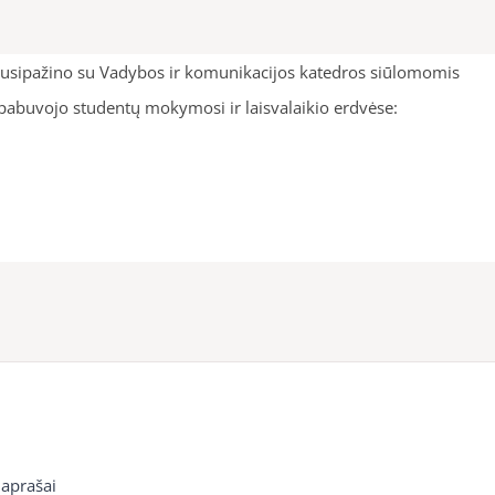
ai susipažino su Vadybos ir komunikacijos katedros siūlomomis
s, pabuvojo studentų mokymosi ir laisvalaikio erdvėse:
 aprašai