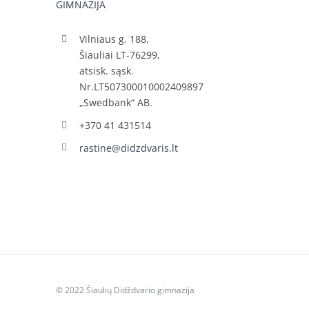
GIMNAZIJA
Vilniaus g. 188,
Šiauliai LT-76299,
atsisk. sąsk.
Nr.LT507300010002409897
„Swedbank“ AB.
+370 41 431514
rastine@didzdvaris.lt
© 2022 Šiaulių Didždvario gimnazija