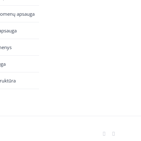
uomenų apsauga
apsauga
menys
uga
truktūra
Facebook
YouTube