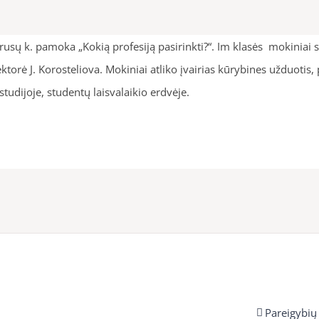
a rusų k. pamoka „Kokią profesiją pasirinkti?“. Im klasės mokini
ektorė J. Korosteliova. Mokiniai atliko įvairias kūrybines užduoti
studijoje, studentų laisvalaikio erdvėje.
Pareigybių