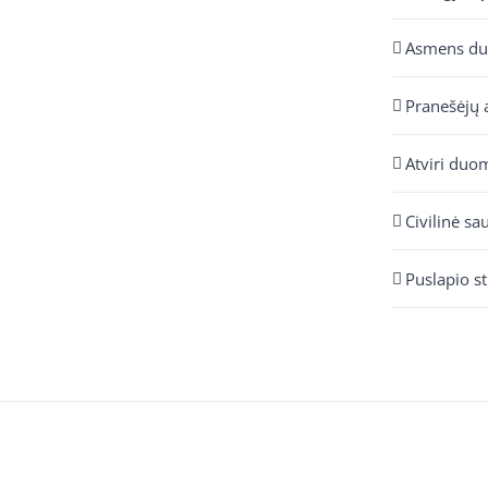
Asmens d
Pranešėjų 
Atviri duo
Civilinė sa
Puslapio s